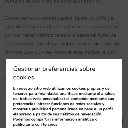
venta de última hora (la de mayor precio).
Como vemos a continuación, hasta un 50% del
total de demanda de esos días se desaprovechó
por no haber habitaciones a la venta (el hotel se
llenó pronto). En otras palabras, a uno de cada dos
clientes que querían reservar esas fechas la web
de los hoteles respondían con el mensaje “lo
Gestionar preferencias sobre
siento no hay habitaciones; estamos completos”.
cookies
Ese porcentaje en fines de semana anterior y
posterior oscila en cambio entre el 18% y el 23%.
En nuestro sitio web utilizamos cookies propias y de
terceros para finalidades analíticas mediante el análisis
del tráfico web, personalizar el contenido mediante sus
preferencias, ofrecer funciones de redes sociales y
mostrarle publicidad personalizada en base a un perfil
elaborado a partir de sus hábitos de navegación.
Podemos compartir la información analítica o
publicitaria con terceros.