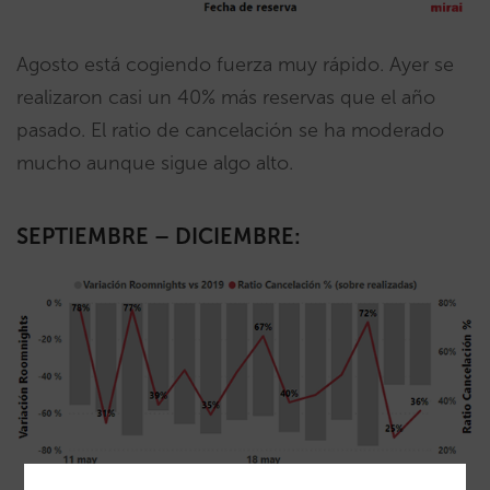
Agosto está cogiendo fuerza muy rápido. Ayer se
realizaron casi un 40% más reservas que el año
pasado. El ratio de cancelación se ha moderado
mucho aunque sigue algo alto.
SEPTIEMBRE – DICIEMBRE: