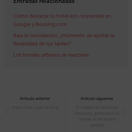
Entradas relacionadas
Cómo destacar tu hotel eco-sostenible en
Google y Booking.com
Baja la cancelación, ¿momento de ajustar la
flexibilidad de tus tarifas?
Los hoteles urbanos se reactivan
Post
navigation
Artículo anterior
Artículo siguiente
Nuevo Data Layer de Mirai
El chatbot de Quicktext
Freemium, gratis para los
clientes de Mirai para
siempre