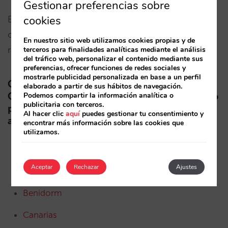
Gestionar preferencias sobre
cookies
El último cuatrimestre, sin embargo, sigue
claramente por debajo del año pasado y mantiene
En nuestro sitio web utilizamos cookies propias y de
ratio de cancelación moderado.
terceros para finalidades analíticas mediante el análisis
del tráfico web, personalizar el contenido mediante sus
preferencias, ofrecer funciones de redes sociales y
mostrarle publicidad personalizada en base a un perfil
Gráficas de Pickup y
elaborado a partir de sus hábitos de navegación.
Cancelaciones realizadas el 23 y 24 de mayo
Podemos compartir la información analítica o
publicitaria con terceros.
por mes de estancia de otras plazas
Al hacer clic
aquí
puedes gestionar tu consentimiento y
analizadas:
encontrar más información sobre las cookies que
utilizamos.
Andalucía
Aceptar
Rechazar
Ajustes
Barcelona
Benidorm
Canarias