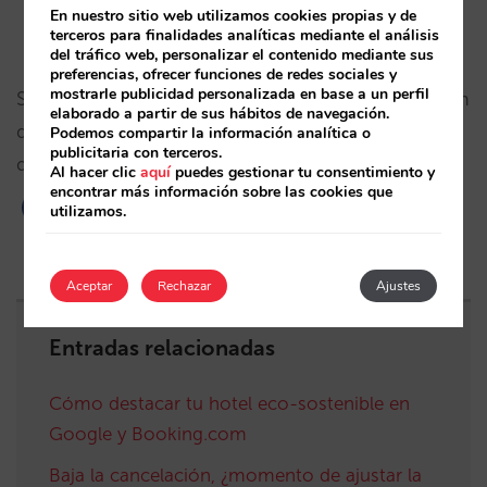
En nuestro sitio web utilizamos cookies propias y de
Mallorca
terceros para finalidades analíticas mediante el análisis
del tráfico web, personalizar el contenido mediante sus
preferencias, ofrecer funciones de redes sociales y
mostrarle publicidad personalizada en base a un perfil
Si quieres recibir periódicamente una actualización
elaborado a partir de sus hábitos de navegación.
de este informe suscríbete
aquí
. También puedes
Podemos compartir la información analítica o
publicitaria con terceros.
dejarnos
tu opinión y sugerencias
.
Al hacer clic
aquí
puedes gestionar tu consentimiento y
encontrar más información sobre las cookies que
utilizamos.
Aceptar
Rechazar
Ajustes
Entradas relacionadas
Cómo destacar tu hotel eco-sostenible en
Google y Booking.com
Baja la cancelación, ¿momento de ajustar la