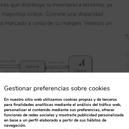
a que distribuye tu inventario a terceros, ya
n mayorista online. Comete una disparidad
has marcado a costa de su margen. Veamos un
T
Gestionar preferencias sobre cookies
En nuestro sitio web utilizamos cookies propias y de terceros
para finalidades analíticas mediante el análisis del tráfico web,
personalizar el contenido mediante sus preferencias, ofrecer
 precio final al que quieres que vendan. El
funciones de redes sociales y mostrarle publicidad personalizada
rceros y éstos se saltan ese precio final:
en base a un perfil elaborado a partir de sus hábitos de
navegación.