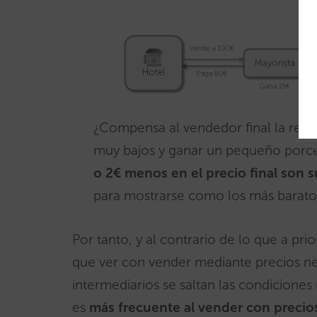
¿Compensa al vendedor final la rebaj
muy bajos y ganar un pequeño porc
o 2€ menos en el precio final son s
para mostrarse como los más barato
Por tanto, y al contrario de lo que a pri
que ver con vender mediante precios ne
intermediarios se saltan las condiciones 
es
más frecuente al vender con precio