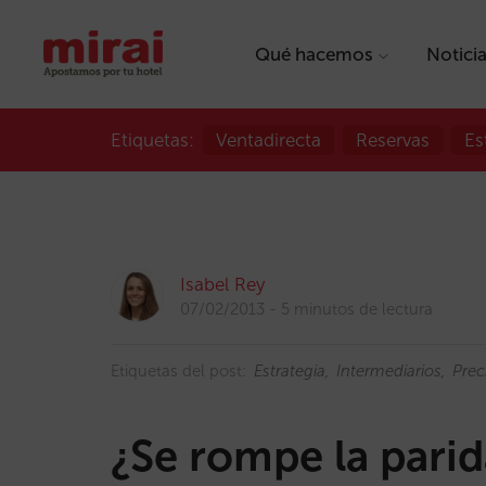
Qué hacemos
Notici
Etiquetas:
Ventadirecta
Reservas
Es
Isabel Rey
07/02/2013
5 minutos de lectura
Etiquetas del post:
Estrategia
Intermediarios
Prec
¿Se rompe la parid