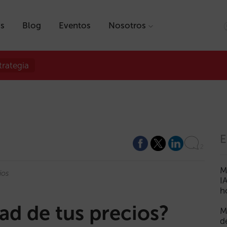
as
Blog
Eventos
Nosotros
trategia
E
2
M
ios
I
h
ad de tus precios?
M
d