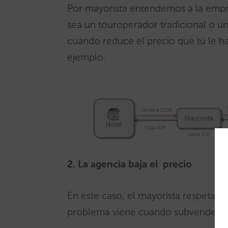
Por mayorista entendemos a la empres
sea un touroperador tradicional o u
cuando reduce el precio que tú le 
ejemplo:
2. La agencia baja el precio
En este caso, el mayorista respeta el
problema viene cuando subvenden a te