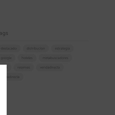
ags
destacado
distribucion
estrategia
google
hoteles
metabuscadores
OTA
reservas
vendadirecta
ventadirecta