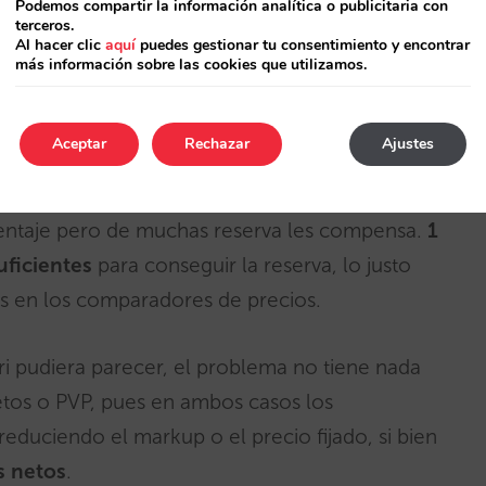
Podemos compartir la información analítica o publicitaria con
terceros.
Al hacer clic
aquí
puedes gestionar tu consentimiento y encontrar
más información sobre las cookies que utilizamos.
Aceptar
Rechazar
Ajustes
a de su comisión? Sí, tienen unos gastos fijos
entaje pero de muchas reserva les compensa.
1
uficientes
para conseguir la reserva, lo justo
s en los comparadores de precios.
ori pudiera parecer, el problema no tiene nada
tos o PVP, pues en ambos casos los
reduciendo el markup o el precio fijado, si bien
s netos
.