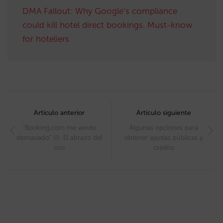
DMA Fallout: Why Google’s compliance
could kill hotel direct bookings. Must-know
for hoteliers
Post
navigation
Artículo anterior
Artículo siguiente
“Booking.com me vende
Algunas opciones para
demasiado” (I): El abrazo del
obtener ayudas públicas y
oso
crédito