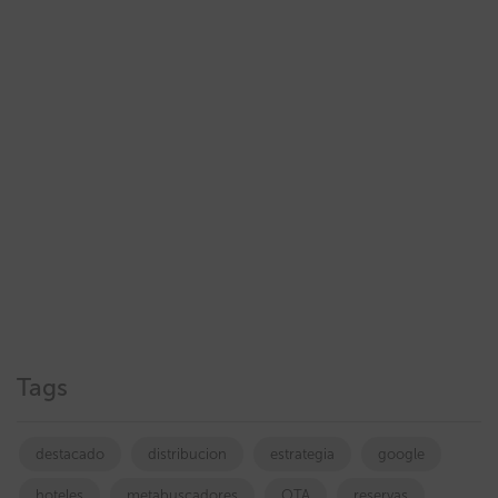
Tags
destacado
distribucion
estrategia
google
hoteles
metabuscadores
OTA
reservas