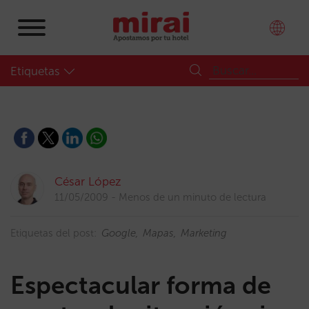
Etiquetas
César López
11/05/2009
Menos de un minuto de lectura
Etiquetas del post:
Google
Mapas
Marketing
Espectacular forma de