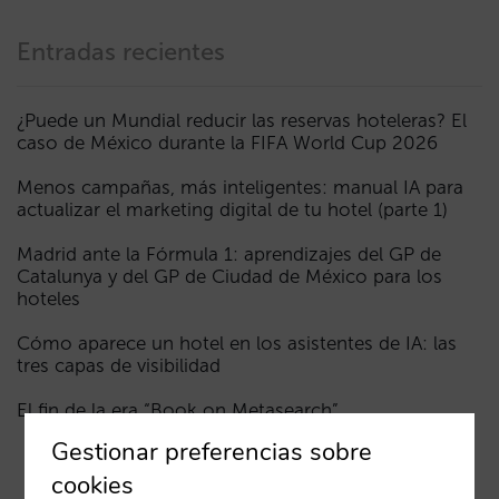
Entradas recientes
¿Puede un Mundial reducir las reservas hoteleras? El
caso de México durante la FIFA World Cup 2026
Menos campañas, más inteligentes: manual IA para
actualizar el marketing digital de tu hotel (parte 1)
Madrid ante la Fórmula 1: aprendizajes del GP de
Catalunya y del GP de Ciudad de México para los
hoteles
Cómo aparece un hotel en los asistentes de IA: las
tres capas de visibilidad
El fin de la era “Book on Metasearch”
Gestionar preferencias sobre
cookies