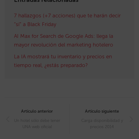
7 hallazgos (+7 acciones) que te harán decir
“sí” a Black Friday
AI Max for Search de Google Ads: llega la
mayor revolución del marketing hotelero
La IA mostrará tu inventario y precios en
tiempo real, ¿estás preparado?
Post
navigation
Artículo anterior
Artículo siguiente
Un hotel sólo debe tener
Carga disponibilidad y
UNA web oficial
precios 2014