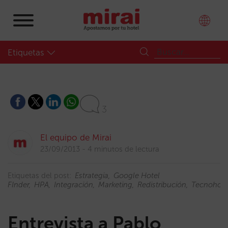
Etiquetas
3
El equipo de Mirai
23/09/2013
4 minutos de lectura
Etiquetas del post:
Estrategia
Google Hotel
FInder
HPA
Integración
Marketing
Redistribución
Tecnohote
Entrevista a Pablo