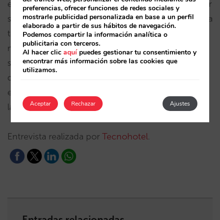
estrategia para competir en el mundo “móvil”, estar
preferencias, ofrecer funciones de redes sociales y
mostrarle publicidad personalizada en base a un perfil
siempre a la última… Para los hoteleros supone una
elaborado a partir de sus hábitos de navegación.
tarea compleja y cuidar todo ello requiere de
Podemos compartir la información analítica o
publicitaria con terceros.
mucho tiempo y conocimientos específicos. La
Al hacer clic
aquí
puedes gestionar tu consentimiento y
encontrar más información sobre las cookies que
solución está en trabajar con un socio estratégico
utilizamos.
que se encargue de todas estas tareas, y el reto
está en conseguir reservas con un coste inferior a
Aceptar
Rechazar
Ajustes
la comisión que les cobran las OTA.
Entrevista realizada por
Tecnohotel
.
Entradas relacionadas