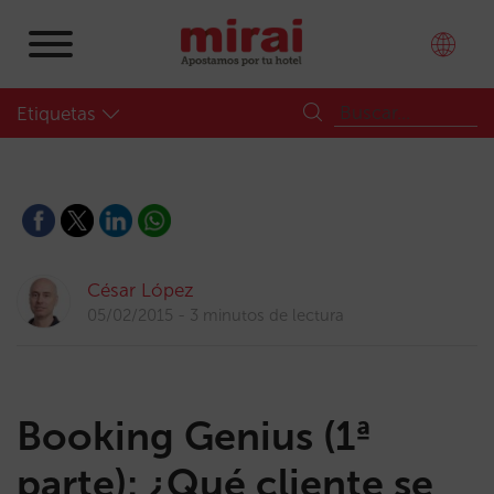
Etiquetas
César López
05/02/2015
3 minutos de lectura
Booking Genius (1ª
parte): ¿Qué cliente se