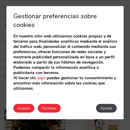
reserva, y en esa batalla desaparecen las armas
Gestionar preferencias sobre
localización, reputación, etc, y se centran en una:
cookies
el precio.
En nuestro sitio web utilizamos cookies propias y de
terceros para finalidades analíticas mediante el análisis
Como dice Trivago en su anuncio, “el mismo hotel,
del tráfico web, personalizar el contenido mediante sus
dos precios diferentes”…y un 10% puede ser
preferencias, ofrecer funciones de redes sociales y
mostrarle publicidad personalizada en base a un perfil
decisivo. Como prueba, sirva compararlo con el
elaborado a partir de sus hábitos de navegación.
Podemos compartir la información analítica o
descuento habitual que ofrecen los programas de
publicitaria con terceros.
fidelización de las cadenas: alrededor del 7%.
Al hacer clic
aquí
puedes gestionar tu consentimiento y
encontrar más información sobre las cookies que
utilizamos.
Aceptar
Rechazar
Ajustes