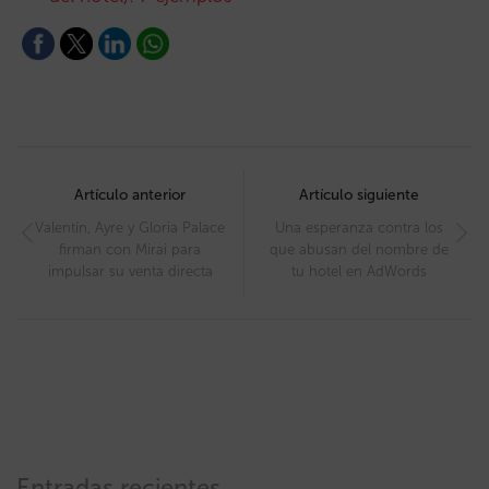
Post
navigation
Artículo anterior
Artículo siguiente
Valentín, Ayre y Gloria Palace
Una esperanza contra los
firman con Mirai para
que abusan del nombre de
impulsar su venta directa
tu hotel en AdWords
Entradas recientes