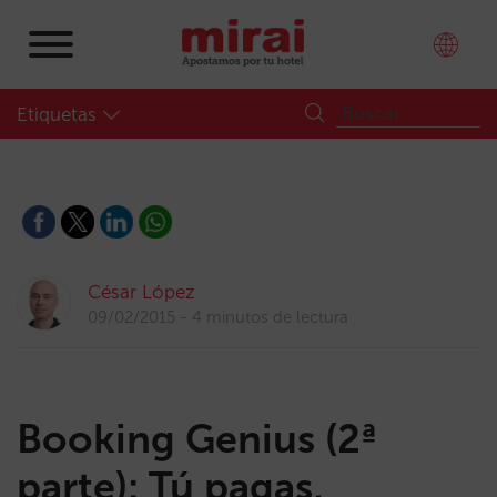
Etiquetas
César López
09/02/2015
4 minutos de lectura
Booking Genius (2ª
parte): Tú pagas,