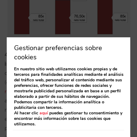
Gestionar preferencias sobre
4.
Mantiene casi intacta su capacidad de
cookies
inversión y promoción
. Booking.com argumenta
En nuestro sitio web utilizamos cookies propias y de
que invierte mucho en la ficha de cada hotel
terceros para finalidades analíticas mediante el análisis
del tráfico web, personalizar el contenido mediante sus
(como
explica en esta entrevista el director
preferencias, ofrecer funciones de redes sociales y
regional en Italia – en italiano
). No sólo eso: si por
mostrarle publicidad personalizada en base a un perfil
elaborado a partir de sus hábitos de navegación.
algo destaca Booking.com es por su potentísima
Podemos compartir la información analítica o
publicitaria con terceros.
maquinaria de marketing online. Sus anuncios se
Al hacer clic
aquí
puedes gestionar tu consentimiento y
extienden a todas las búsquedas, dispositivos,
encontrar más información sobre las cookies que
utilizamos.
plataformas, afiliados, metabuscadores e