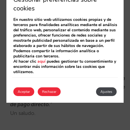
cookies
César López
dice:
En nuestro sitio web utilizamos cookies propias y de
11/09/2018
terceros para finalidades analíticas mediante el análisis
del tráfico web, personalizar el contenido mediante sus
preferencias, ofrecer funciones de redes sociales y
mostrarle publicidad personalizada en base a un perfil
Apreciado anónimo, en su comentario se ha
elaborado a partir de sus hábitos de navegación.
Podemos compartir la información analítica o
olvidado de pegar la segunda parte de nuestra
publicitaria con terceros.
frase:
Al hacer clic
aquí
puedes gestionar tu consentimiento y
encontrar más información sobre las cookies que
“Desde Mirai llevamos años advirtiendo de los
utilizamos.
peligros de firmar contratos de distribución …
sin
el suficiente control, de tarifas descontadas, de
Aceptar
Rechazar
Ajustes
mayorista, netas, o simplemente que no sean
de pago directo.
“
Un saludo.