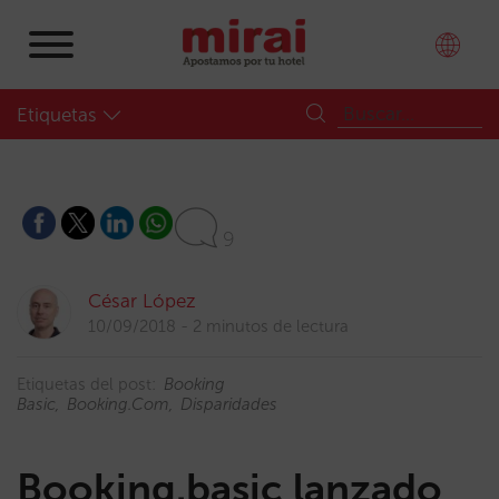
Etiquetas
9
César López
10/09/2018
2 minutos de lectura
Etiquetas del post:
Booking
Basic
Booking.com
Disparidades
Booking.basic lanzado