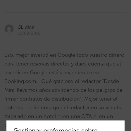
JL
dice:
11/09/2018
Eso, mejor invertid en Google todo vuestro dinero
para tener reservas directas y daos cuenta que al
invertir en Google estáis inviertiendo en
Booking.com… Qué gracioso el redactor “Desde
Mirai llevamos años advirtiendo de los peligros de
firmar contratos de distribución”. Mejor tener el
hotel vacio. Se nota que el redactor en su vida ha
trabajado en un hotel ni en una OTA ni en un
banco de camas.
Gestionar preferencias sobre