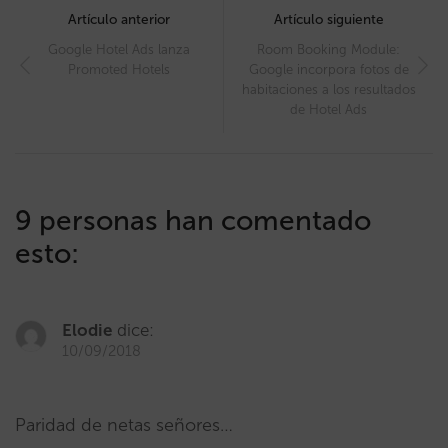
navigation
Artículo anterior
Artículo siguiente
Google Hotel Ads lanza
Room Booking Module:
Promoted Hotels
Google incorpora fotos de
habitaciones a los resultados
de Hotel Ads
9 personas han comentado
esto:
Elodie
dice:
10/09/2018
Paridad de netas señores…