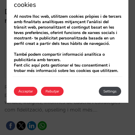
cookies
Descobreix els nostres nous informes
Al nostre lloc web, utilitzem cookies pròpies i de tercers
mensuals de vendes
amb finalitats analítiques mitjançant l'anàlisi del
trànsit web, personalitzant el contingut basat en les
teves preferències, oferint funcions de xarxes socials i
mostrant- te publicitat personalitzada basada en un
perfil creat a partir dels teus hàbits de navegació.
També podem compartir informació analítica o
publicitària amb tercers.
Fent clic aquí pots gestionar el teu consentiment i
trobar més informació sobre les cookies que utilitzem.
Rep cada mes un informe complet en PDF amb les
Acceptar
Rebutjar
Settings
principals dades de la teva venda directa: pickup,
vendes, insights, informes de cadena i estratègies
com fidelització, upselling i molt més.…