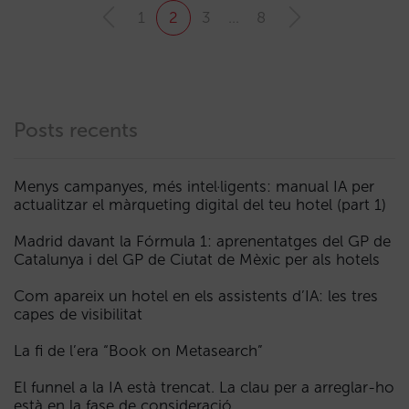
1
2
3
…
8
Posts recents
Menys campanyes, més intel·ligents: manual IA per
actualitzar el màrqueting digital del teu hotel (part 1)
Madrid davant la Fórmula 1: aprenentatges del GP de
Catalunya i del GP de Ciutat de Mèxic per als hotels
Com apareix un hotel en els assistents d’IA: les tres
capes de visibilitat
La fi de l’era “Book on Metasearch”
El funnel a la IA està trencat. La clau per a arreglar-ho
està en la fase de consideració