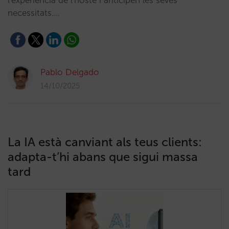
l'experiència de l'hoste i anticipen les seves
necessitats.…
Pablo Delgado
14/10/2025
La IA està canviant als teus clients:
adapta-t’hi abans que sigui massa
tard