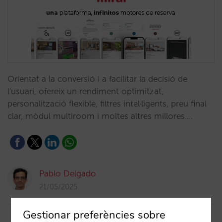
Orientat a la conversió i a facilitar la decisió de
l'usuari, ofereix un rendiment optimitzat,
personalització flexible, filtres intel·ligents, preu final
clar, mòdul multiroom i moltes altres millores.…
Pablo Delgado
21/05/2025
Gestionar preferències sobre