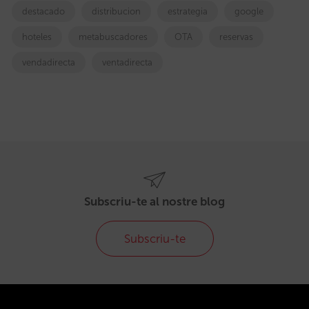
destacado
distribucion
estrategia
google
hoteles
metabuscadores
OTA
reservas
vendadirecta
ventadirecta
Subscriu-te al nostre blog
Subscriu-te