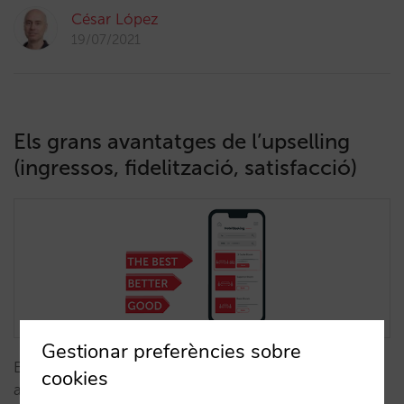
César López
19/07/2021
Els grans avantatges de l’upselling
(ingressos, fidelització, satisfacció)
Gestionar preferències sobre
Els hotelers reben infinitat de propostes per
cookies
aconseguir més reserves... a canvi d’abaixar preus o