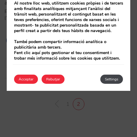
augmentar costos. El que de veritat es necessita són
Al nostre lloc web, utilitzem cookies pròpies i de tercers
amb finalitats analítiques mitjançant l'anàlisi del
propostes per pujar ingressos o reduir costos:
trànsit web, personalitzant el contingut basat en les
l’upselling t’ho permet fer…
teves preferències, oferint funcions de xarxes socials i
mostrant- te publicitat personalitzada basada en un
perfil creat a partir dels teus hàbits de navegació.
També podem compartir informació analítica o
publicitària amb tercers.
Fent clic aquí pots gestionar el teu consentiment i
trobar més informació sobre les cookies que utilitzem.
César López
19/07/2021
Acceptar
Rebutjar
Settings
1
2