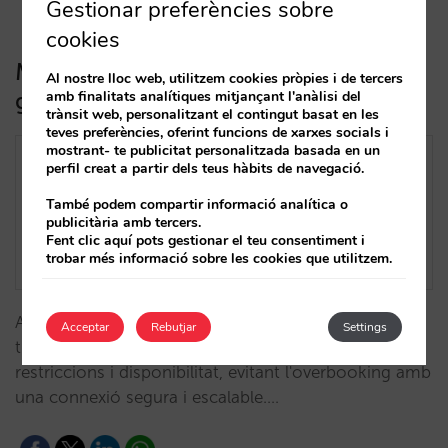
Gestionar preferències sobre
cookies
Mirai s’integra amb la plataforma de
Al nostre lloc web, utilitzem cookies pròpies i de tercers
gestió hotelera Mews
amb finalitats analítiques mitjançant l'anàlisi del
trànsit web, personalitzant el contingut basat en les
teves preferències, oferint funcions de xarxes socials i
mostrant- te publicitat personalitzada basada en un
perfil creat a partir dels teus hàbits de navegació.
També podem compartir informació analítica o
publicitària amb tercers.
Fent clic aquí pots gestionar el teu consentiment i
trobar més informació sobre les cookies que utilitzem.
Aquesta integració et permet automatitzar la
Acceptar
Rebutjar
Settings
transferència de dades i actualitzar tarifes,
restriccions i disponibilitat, evitant l'overbooking amb
una connexió segura i escalable.…