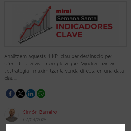
Analitzem aquests 4 KPI clau per destinació per
oferir-te una visió completa que t’ajudi a marcar
l’estratègia i maximitzar la venda directa en una data
clau.…
Simón Barreiro
07/04/2025