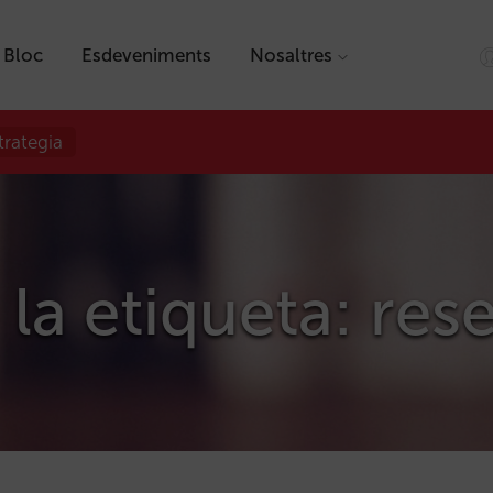
Bloc
Esdeveniments
Nosaltres
trategia
 la etiqueta: res