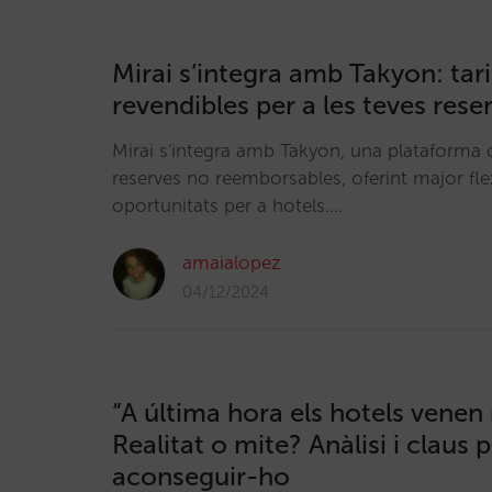
Mirai s’integra amb Takyon: tari
revendibles per a les teves rese
Mirai s'integra amb Takyon, una plataforma
reserves no reemborsables, oferint major flex
oportunitats per a hotels.…
amaialopez
04/12/2024
“A última hora els hotels venen
Realitat o mite? Anàlisi i claus 
aconseguir-ho