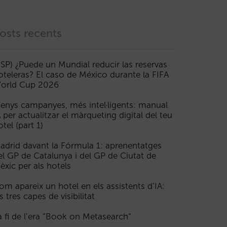
osts recents
ESP) ¿Puede un Mundial reducir las reservas
oteleras? El caso de México durante la FIFA
orld Cup 2026
enys campanyes, més intel·ligents: manual
A per actualitzar el màrqueting digital del teu
otel (part 1)
adrid davant la Fórmula 1: aprenentatges
el GP de Catalunya i del GP de Ciutat de
èxic per als hotels
om apareix un hotel en els assistents d’IA:
s tres capes de visibilitat
a fi de l’era “Book on Metasearch”