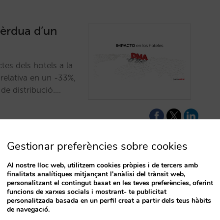
pèrdua d’un
tes dels hotels a la
relativa en un -33%,
 de distribució.…
Gestionar preferències sobre cookies
Al nostre lloc web, utilitzem cookies pròpies i de tercers amb
finalitats analítiques mitjançant l'anàlisi del trànsit web,
gaments fallits
personalitzant el contingut basat en les teves preferències, oferint
funcions de xarxes socials i mostrant- te publicitat
T
personalitzada basada en un perfil creat a partir dels teus hàbits
de navegació.
rves en què ha fallat