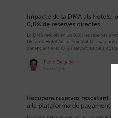
Impacte de la DMA als hotels: 
0,8% de reserves directes
La DMA redueix en un 0,8% les reserves direc
UE, amb Hotel Ads disminuint la seva quota 
beneficiant a les OTA i elevant els teus costs
Pablo Delgado
14/10/2024
Recupera reserves rescatant pa
a la plataforma de pagaments
Llancem una funcionalitat per recuperar rese