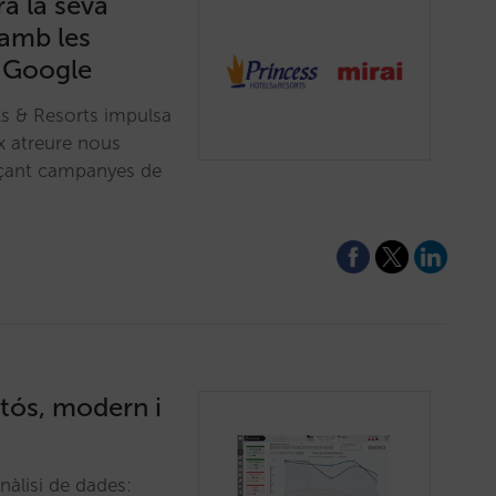
ra la seva
 amb les
 Google
ls & Resorts impulsa
x atreure nous
ançant campanyes de
stós, modern i
nàlisi de dades: