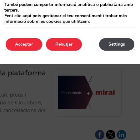
També podem compartir informació analítica o publicitària amb
els teus ingressos i
tercers.
Fent clic aquí pots gestionar el teu consentiment i trobar més
informació sobre les cookies que utilitzem.
Acceptar
Rebutjar
Settings
 la plataforma
ri, preus i
orma de Cloudbeds,
 cancel·lacions del