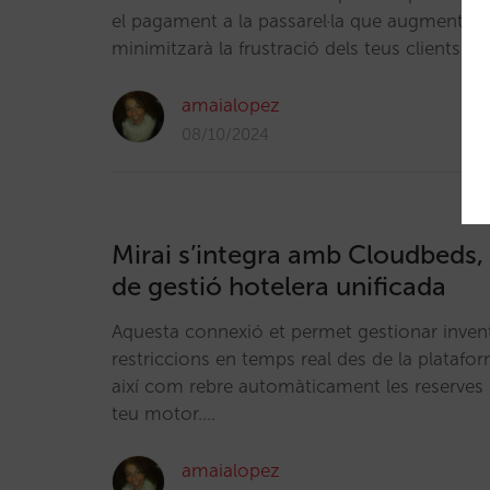
el pagament a la passarel·la que augmentarà 
minimitzarà la frustració dels teus clients.…
amaialopez
08/10/2024
Mirai s’integra amb Cloudbeds,
de gestió hotelera unificada
Aquesta connexió et permet gestionar inventa
restriccions en temps real des de la plataf
així com rebre automàticament les reserves i
teu motor.…
amaialopez