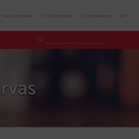
Accés hotelers
Partnerships
International
ESP
ervas