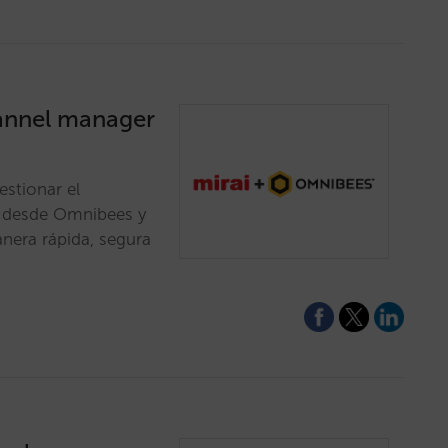
hannel manager
estionar el
or desde Omnibees y
anera rápida, segura