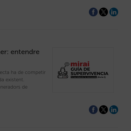
ler: entendre
recta ha de competir
a existent.
eneradors de