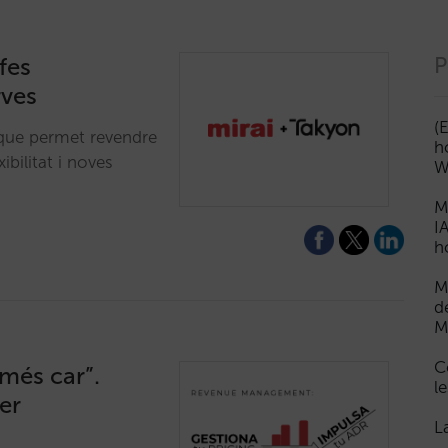
fes
P
rves
(
 que permet revendre
h
ibilitat i noves
W
M
I
h
M
d
M
C
 més car”.
le
per
L