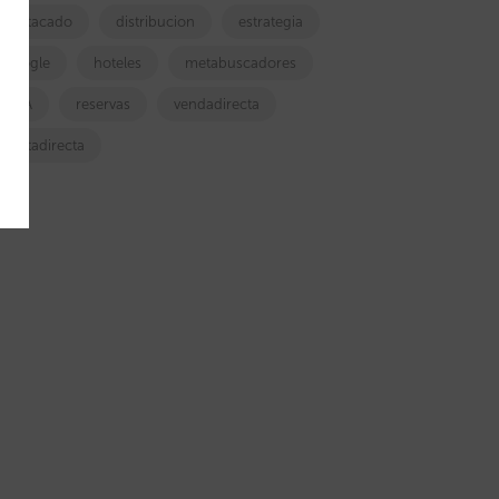
destacado
distribucion
estrategia
google
hoteles
metabuscadores
OTA
reservas
vendadirecta
ventadirecta