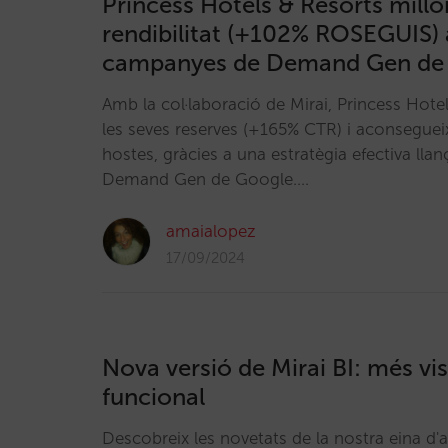
Princess Hotels & Resorts millo
rendibilitat (+102% ROSEGUIS)
campanyes de Demand Gen de
Amb la col·laboració de Mirai, Princess Hote
les seves reserves (+165% CTR) i aconseguei
hostes, gràcies a una estratègia efectiva ll
Demand Gen de Google.…
amaialopez
17/09/2024
Nova versió de Mirai BI: més vi
funcional
Descobreix les novetats de la nostra eina d'a