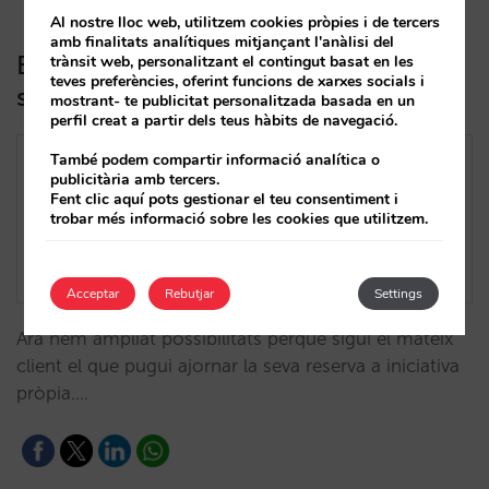
Al nostre lloc web, utilitzem cookies pròpies i de tercers
amb finalitats analítiques mitjançant l'anàlisi del
Els teus clients ja poden ajornar les
trànsit web, personalitzant el contingut basat en les
teves preferències, oferint funcions de xarxes socials i
seves reserves. Activa-ho així
mostrant- te publicitat personalitzada basada en un
perfil creat a partir dels teus hàbits de navegació.
També podem compartir informació analítica o
publicitària amb tercers.
Fent clic aquí pots gestionar el teu consentiment i
trobar més informació sobre les cookies que utilitzem.
Acceptar
Rebutjar
Settings
Ara hem ampliat possibilitats perquè sigui el mateix
client el que pugui ajornar la seva reserva a iniciativa
pròpia.…