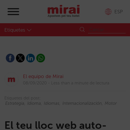
ESP
Etiquetes
El equipo de Mirai
08/09/2020
Less than a minute de lectura
Etiquetes del post:
Estrategia
Idioma
Idiomas
Internacionalización
Motor
El teu lloc web auto-