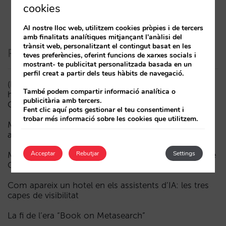
cookies
Al nostre lloc web, utilitzem cookies pròpies i de tercers
amb finalitats analítiques mitjançant l'anàlisi del
trànsit web, personalitzant el contingut basat en les
Posts recents
teves preferències, oferint funcions de xarxes socials i
mostrant- te publicitat personalitzada basada en un
perfil creat a partir dels teus hàbits de navegació.
(ESP) ¿Puede un Mundial reducir las reservas
També podem compartir informació analítica o
hoteleras? El caso de México durante la FIFA World
publicitària amb tercers.
Cup 2026
Fent clic aquí pots gestionar el teu consentiment i
trobar més informació sobre les cookies que utilitzem.
Menys campanyes, més intel·ligents: manual IA per
actualitzar el màrqueting digital del teu hotel (part 1)
Acceptar
Rebutjar
Settings
Madrid davant la Fórmula 1: aprenentatges del GP de
Catalunya i del GP de Ciutat de Mèxic per als hotels
Com apareix un hotel en els assistents d’IA: les tres
capes de visibilitat
La fi de l’era “Book on Metasearch”