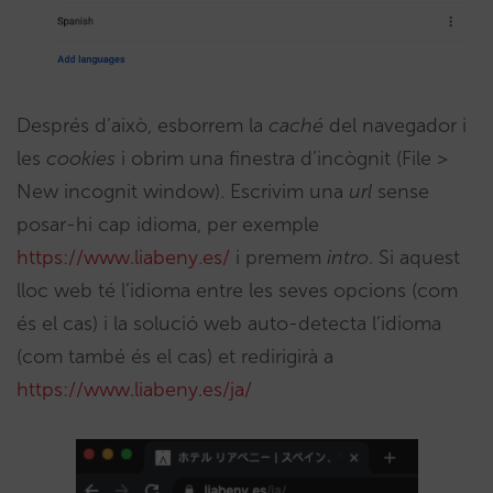
Després d’això, esborrem la
caché
del navegador i
les
cookies
i obrim una finestra d’incògnit (File >
New incognit window). Escrivim una
url
sense
posar-hi cap idioma, per exemple
https://www.liabeny.es/
i premem
intro
. Si aquest
lloc web té l’idioma entre les seves opcions (com
és el cas) i la solució web auto-detecta l’idioma
(com també és el cas) et redirigirà a
https://www.liabeny.es/ja/