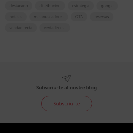
destacado
distribucion
estrategia
google
hoteles
metabuscadores
OTA
reservas
vendadirecta
ventadirecta
Subscriu-te al nostre blog
Subscriu-te