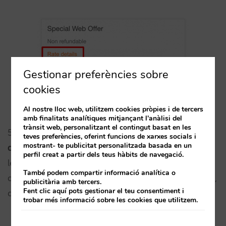
Gestionar preferències sobre
cookies
Al nostre lloc web, utilitzem cookies pròpies i de tercers
amb finalitats analítiques mitjançant l'anàlisi del
trànsit web, personalitzant el contingut basat en les
5.
A la versió mòbil, ara en fer scroll es manté fix a
teves preferències, oferint funcions de xarxes socials i
mostrant- te publicitat personalitzada basada en un
dalt el nom de cada habitació
. En lloc de perdre-
perfil creat a partir dels teus hàbits de navegació.
les de vista, ara l’usuari veurà a quin tipus
També podem compartir informació analítica o
d’habitació corresponen les tarifes que està veient,
publicitària amb tercers.
Fent clic aquí pots gestionar el teu consentiment i
que poden ser nombroses i ocupar força alçada.
trobar més informació sobre les cookies que utilitzem.