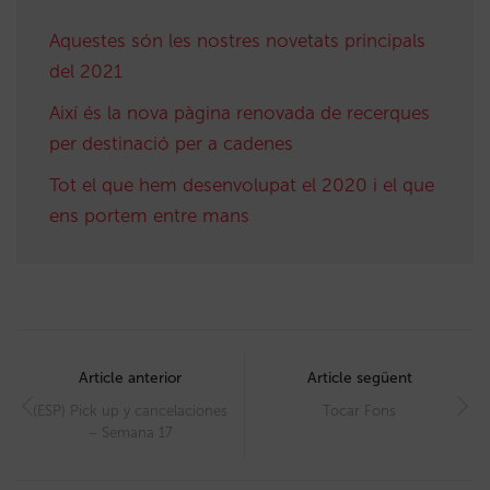
Aquestes són les nostres novetats principals
del 2021
Així és la nova pàgina renovada de recerques
per destinació per a cadenes
Tot el que hem desenvolupat el 2020 i el que
ens portem entre mans
Post
navigation
Article anterior
Article següent
(ESP) Pick up y cancelaciones
Tocar Fons
– Semana 17