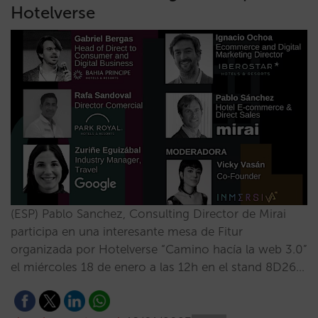
Hotelverse
(ESP) Pablo Sanchez, Consulting Director de Mirai
participa en una interesante mesa de Fitur
organizada por Hotelverse “Camino hacía la web 3.0”
el miércoles 18 de enero a las 12h en el stand 8D26…