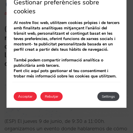
Gestionar preferències sobre
cookies
amaialopez
22/09/2022
Al nostre lloc web, utilitzem cookies pròpies i de tercers
(ESP) Puerto Vallarta | Cómo
amb finalitats analítiques mitjançant l'anàlisi del
trànsit web, personalitzant el contingut basat en les
mantener o aumentar tu venta
teves preferències, oferint funcions de xarxes socials i
mostrant- te publicitat personalitzada basada en un
directa web ante la recuperación de
perfil creat a partir dels teus hàbits de navegació.
las OTA,turoperadores y otros
També podem compartir informació analítica o
destinos
publicitària amb tercers.
Fent clic aquí pots gestionar el teu consentiment i
trobar més informació sobre les cookies que utilitzem.
Acceptar
Rebutjar
Settings
(ESP) El jueves 9 de junio, de 9:30 a 11:00h.
organizamos un evento donde hablaremos de cómo