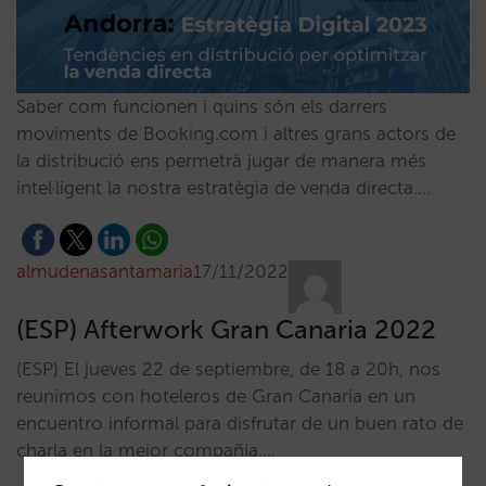
Saber com funcionen i quins són els darrers
moviments de Booking.com i altres grans actors de
la distribució ens permetrà jugar de manera més
intel·ligent la nostra estratègia de venda directa.…
almudenasantamaria
17/11/2022
(ESP) Afterwork Gran Canaria 2022
(ESP) El jueves 22 de septiembre, de 18 a 20h, nos
reunimos con hoteleros de Gran Canaria en un
encuentro informal para disfrutar de un buen rato de
charla en la mejor compañía.…