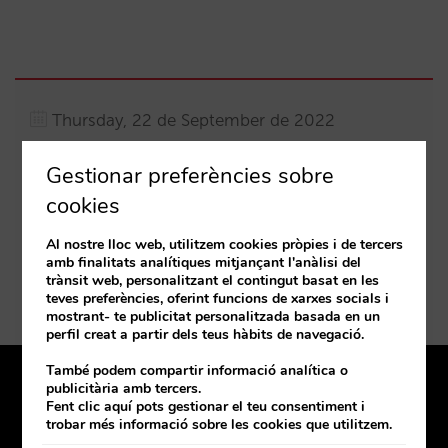
Thursday, 22 de September de 2022
19:00 a 21:00
Gestionar preferències sobre
C/ Las Margaritas, S/N. San Bartolome de
cookies
Tirajana, Las Palmas 35100 Spain
Al nostre lloc web, utilitzem cookies pròpies i de tercers
amb finalitats analítiques mitjançant l'anàlisi del
Com arribar-hi
trànsit web, personalitzant el contingut basat en les
teves preferències, oferint funcions de xarxes socials i
mostrant- te publicitat personalitzada basada en un
perfil creat a partir dels teus hàbits de navegació.
També podem compartir informació analítica o
publicitària amb tercers.
Tenim oficina a prop teu
Fent clic aquí pots gestionar el teu consentiment i
Coneix-les
trobar més informació sobre les cookies que utilitzem.