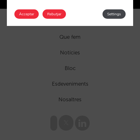
Acceptar
Rebutjar
Settings
Que fem
Notícies
Bloc
Esdeveniments
Nosaltres