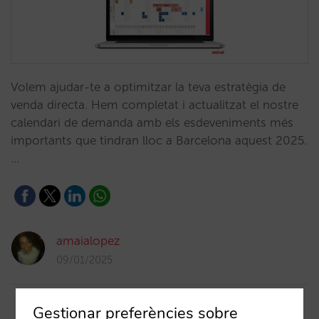
Volem ajudar-te a optimitzar la teva estratègia de
venda directa. Hem completat i actualitzat el nostre
calendari de demanda amb els esdeveniments més
importants que tindran lloc a Barcelona aquest 2025.
…
amaialopez
09/01/2025
Gestionar preferències sobre