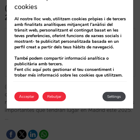
cookies
(ESP) Calendario de demanda Madrid
2025
Al nostre lloc web, utilitzem cookies pròpies i de tercers
amb finalitats analítiques mitjançant l'anàlisi del
trànsit web, personalitzant el contingut basat en les
teves preferències, oferint funcions de xarxes socials i
mostrant- te publicitat personalitzada basada en un
perfil creat a partir dels teus hàbits de navegació.
També podem compartir informació analítica o
publicitària amb tercers.
Fent clic aquí pots gestionar el teu consentiment i
trobar més informació sobre les cookies que utilitzem.
(ESP) Queremos ayudarte a optimizar tu estrategia
de venta directa. Hemos completado y actualizado
Acceptar
Rebutjar
Settings
nuestro calendario de demanda con los eventos más
importantes que tendrán lugar en Madrid este 2025.
…