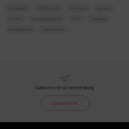
destacado
distribucion
estrategia
google
hoteles
metabuscadores
OTA
reservas
vendadirecta
ventadirecta
Subscriu-te al nostre blog
Subscriu-te