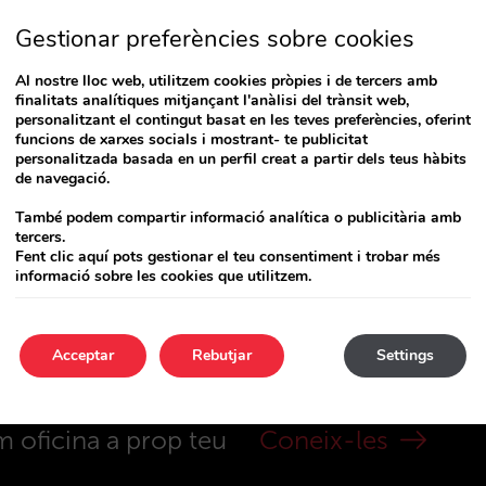
esta entrada està disponible a
Espanyol Europeu
.
Gestionar preferències sobre cookies
Al nostre lloc web, utilitzem cookies pròpies i de tercers amb
finalitats analítiques mitjançant l'anàlisi del trànsit web,
personalitzant el contingut basat en les teves preferències, oferint
funcions de xarxes socials i mostrant- te publicitat
personalitzada basada en un perfil creat a partir dels teus hàbits
de navegació.
També podem compartir informació analítica o publicitària amb
tercers.
Fent clic aquí pots gestionar el teu consentiment i trobar més
ay, 23 de October de 2024 a Friday, 25 de October de 
informació sobre les cookies que utilitzem.
 17:00
Acceptar
Rebutjar
Settings
m oficina a prop teu
Coneix-les