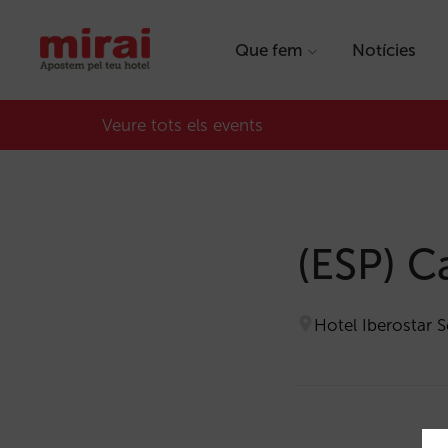
Que fem
Notícies
Veure tots els events
(ESP) C
Hotel Iberostar 