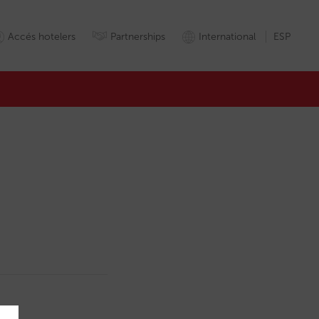
Accés hotelers
Partnerships
International
ESP