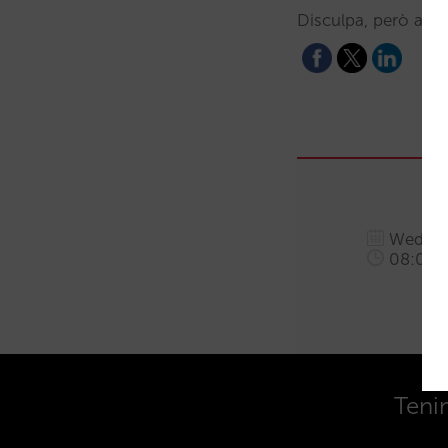
Disculpa, però aqu
Wednesd
08:00 a
Teni