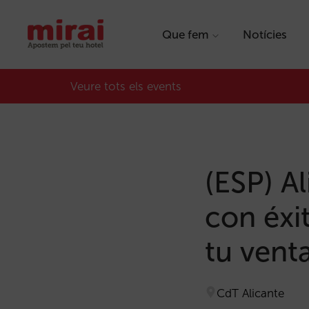
Que fem
Notícies
Veure tots els events
(ESP) A
con éxi
tu venta
CdT Alicante