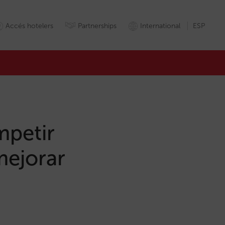
Accés hotelers
Partnerships
International
ESP
mpetir
mejorar