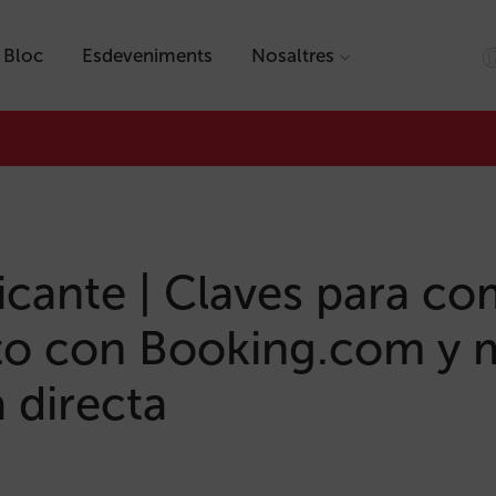
Bloc
Esdeveniments
Nosaltres
licante | Claves para co
to con Booking.com y 
 directa