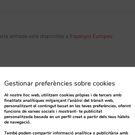
esta entrada està disponible a
Espanyol Europeu
.
Gestionar preferències sobre cookies
Al nostre lloc web, utilitzem cookies pròpies i de tercers amb
finalitats analítiques mitjançant l'anàlisi del trànsit web,
, 25 de April de 2023
09:30 a 12:30
personalitzant el contingut basat en les teves preferències, oferint
funcions de xarxes socials i mostrant- te publicitat
Catedràtic Jaume Mas i Porcel 4 Alicante 03005 Spain
personalitzada basada en un perfil creat a partir dels teus hàbits
de navegació.
També podem compartir informació analítica o publicitària amb