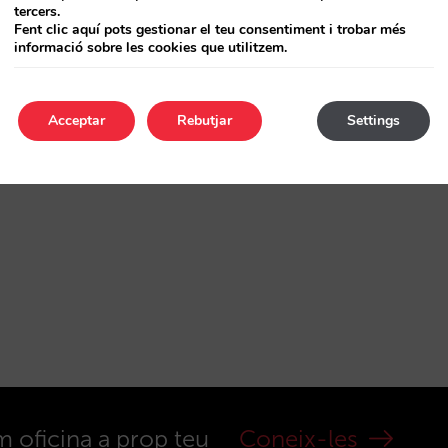
tercers.
Fent clic aquí pots gestionar el teu consentiment i trobar més
informació sobre les cookies que utilitzem.
Acceptar
Rebutjar
Settings
m oficina a prop teu
Coneix-les