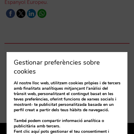
Espanyol Europeu
.
Wednesday, 08 de June de 2022
Gestionar preferències sobre
13:00 a 15:30
cookies
Hotel Artiem Carlos, Carrer Carles III, 2, 4 Es
Al nostre lloc web, utilitzem cookies pròpies i de tercers
Castell 07720 Spain
amb finalitats analítiques mitjançant l'anàlisi del
trànsit web, personalitzant el contingut basat en les
Com arribar-hi
teves preferències, oferint funcions de xarxes socials i
mostrant- te publicitat personalitzada basada en un
perfil creat a partir dels teus hàbits de navegació.
També podem compartir informació analítica o
publicitària amb tercers.
Fent clic aquí pots gestionar el teu consentiment i