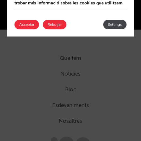
trobar més informació sobre les cookies que utilitzem.
Tenim oficina a prop teu
Coneix-les
Acceptar
Rebutjar
Settings
Que fem
Notícies
Bloc
Esdeveniments
Nosaltres