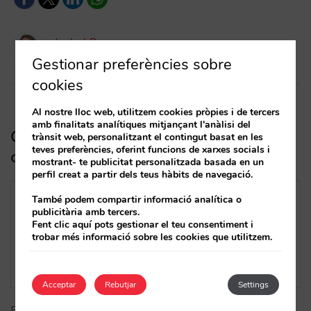
Isabel Rey
25/10/2023
Gestionar preferències sobre
cookies
Al nostre lloc web, utilitzem cookies pròpies i de tercers
amb finalitats analítiques mitjançant l'anàlisi del
Com avaluar el rendiment del teu
trànsit web, personalitzant el contingut basat en les
teves preferències, oferint funcions de xarxes socials i
canal directe
mostrant- te publicitat personalitzada basada en un
perfil creat a partir dels teus hàbits de navegació.
També podem compartir informació analítica o
publicitària amb tercers.
Fent clic aquí pots gestionar el teu consentiment i
trobar més informació sobre les cookies que utilitzem.
Acceptar
Rebutjar
Settings
Estàs segur d’estar utilitzant els KPI apropiats per