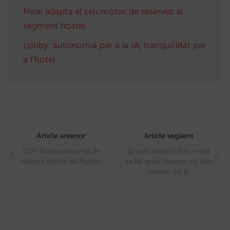
Mirai adapta el seu motor de reserves al
segment hostel
Lobby: autonomia per a la IA, tranquil·litat per
a l’hotel
Post
navigation
Article anterior
Article següent
(ESP) Nueva dirección de
Ja pots veure la font i mitjà
nuestra oficina de Madrid
de les teves reserves als teus
reports del BI