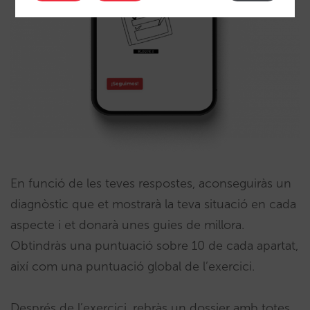
En funció de les teves respostes, aconseguiràs un
diagnòstic que et mostrarà la teva situació en cada
aspecte i et donarà unes guies de millora.
Obtindràs una puntuació sobre 10 de cada apartat,
així com una puntuació global de l’exercici.
Després de l’exercici, rebràs un dossier amb totes