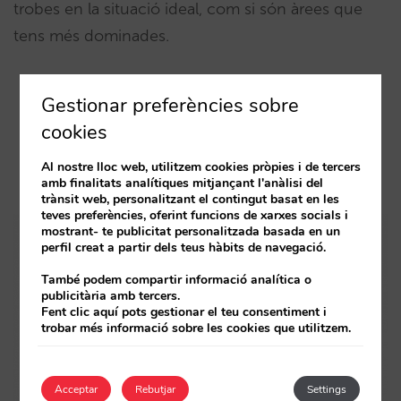
trobes en la situació ideal, com si són àrees que
tens més dominades.
Distribució i rendibilitat
Gestionar preferències sobre
cookies
Venda online (i venda directa)
Al nostre lloc web, utilitzem cookies pròpies i de tercers
Disponibilitat i preus
amb finalitats analítiques mitjançant l'anàlisi del
trànsit web, personalitzant el contingut basat en les
teves preferències, oferint funcions de xarxes socials i
mostrant- te publicitat personalitzada basada en un
perfil creat a partir dels teus hàbits de navegació.
També podem compartir informació analítica o
publicitària amb tercers.
Fent clic aquí pots gestionar el teu consentiment i
trobar més informació sobre les cookies que utilitzem.
Acceptar
Rebutjar
Settings