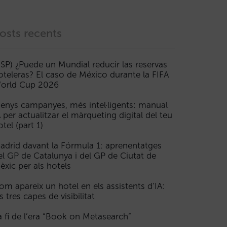
osts recents
ESP) ¿Puede un Mundial reducir las reservas
oteleras? El caso de México durante la FIFA
orld Cup 2026
enys campanyes, més intel·ligents: manual
A per actualitzar el màrqueting digital del teu
otel (part 1)
adrid davant la Fórmula 1: aprenentatges
el GP de Catalunya i del GP de Ciutat de
èxic per als hotels
om apareix un hotel en els assistents d’IA:
s tres capes de visibilitat
a fi de l’era “Book on Metasearch”