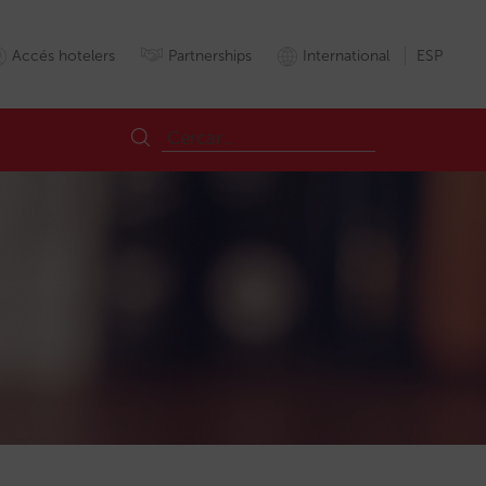
Accés hotelers
Partnerships
International
ESP