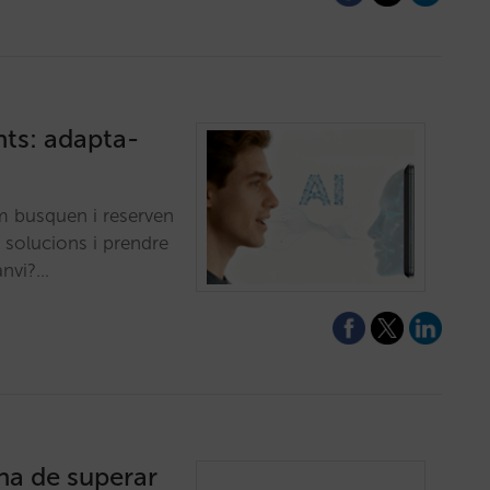
ents: adapta-
m busquen i reserven
 solucions i prendre
anvi?…
 ha de superar