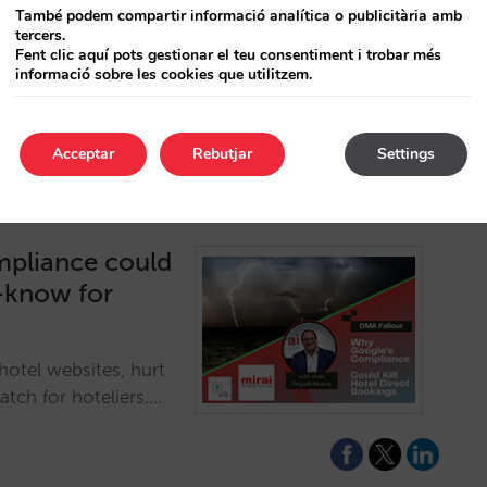
r el soporte a tus
També podem compartir informació analítica o publicitària amb
ervas directas, todo
tercers.
Fent clic aquí pots gestionar el teu consentiment i trobar més
iva.…
informació sobre les cookies que utilitzem.
Acceptar
Rebutjar
Settings
mpliance could
t-know for
otel websites, hurt
tch for hoteliers.…