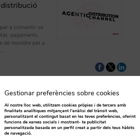
 distribució
per a convertir-se
citat, pagaments,
a de resoldre per a
.…
Gestionar preferències sobre cookies
Al nostre lloc web, utilitzem cookies pròpies i de tercers amb
o, un conjunto
finalitats analítiques mitjançant l'anàlisi del trànsit web,
personalitzant el contingut basat en les teves preferències, oferint
pecíficamente
funcions de xarxes socials i mostrant- te publicitat
T
personalitzada basada en un perfil creat a partir dels teus hàbits
de navegació.