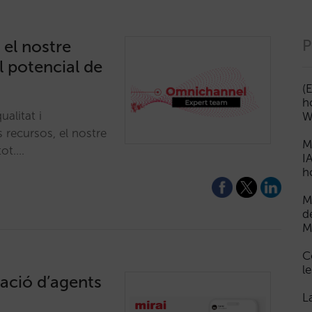
el nostre
P
l potencial de
(
h
alitat i
W
 recursos, el nostre
M
tot.…
I
h
M
d
M
C
le
ració d’agents
L