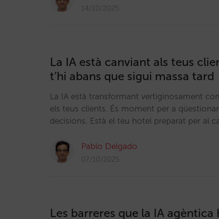
14/10/2025
La IA està canviant als teus cli
t’hi abans que sigui massa tard
La IA està transformant vertiginosament co
els teus clients. És moment per a qüestionar
decisions. Està el teu hotel preparat per al c
Pablo Delgado
07/10/2025
Les barreres que la IA agèntica