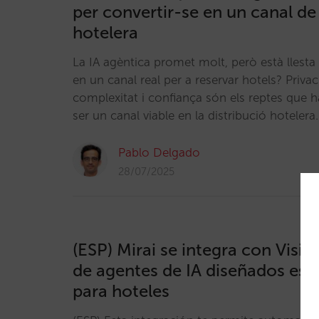
per convertir-se en un canal de
hotelera
La IA agèntica promet molt, però està llesta 
en un canal real per a reservar hotels? Priva
complexitat i confiança són els reptes que h
ser un canal viable en la distribució hotelera
Pablo Delgado
28/07/2025
(ESP) Mirai se integra con Visit
de agentes de IA diseñados es
para hoteles