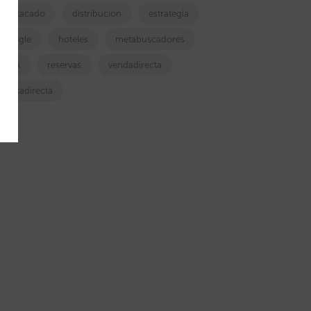
destacado
distribucion
estrategia
google
hoteles
metabuscadores
OTA
reservas
vendadirecta
ventadirecta