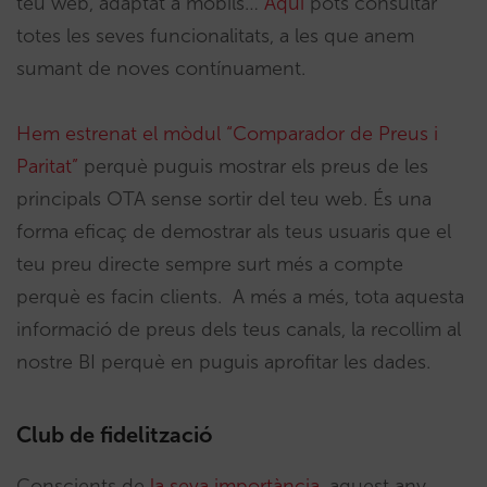
teu web, adaptat a mòbils…
Aquí
pots consultar
totes les seves funcionalitats, a les que anem
sumant de noves contínuament.
Hem estrenat el mòdul “Comparador de Preus i
Paritat”
perquè puguis mostrar els preus de les
principals OTA sense sortir del teu web. És una
forma eficaç de demostrar als teus usuaris que el
teu preu directe sempre surt més a compte
perquè es facin clients. A més a més, tota aquesta
informació de preus dels teus canals, la recollim al
nostre BI perquè en puguis aprofitar les dades.
Club de fidelització
Conscients de
la seva importància
, aquest any