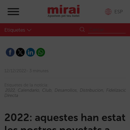
ESP
Etiquetes
12/12/2022
3 minutes
Etiquetes de la notícia:
2022
Calendario
Club
Desarrollos
Distribucion
Fidelización
Directa
2022: aquestes han estat
les nostres novetats a