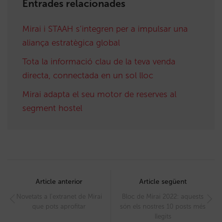
Entrades relacionades
Mirai i STAAH s’integren per a impulsar una
aliança estratègica global
Tota la informació clau de la teva venda
directa, connectada en un sol lloc
Mirai adapta el seu motor de reserves al
segment hostel
Post
navigation
Article anterior
Article següent
Novetats a l’extranet de Mirai
Bloc de Mirai 2022: aquests
que pots aprofitar
són els nostres 10 posts més
llegits