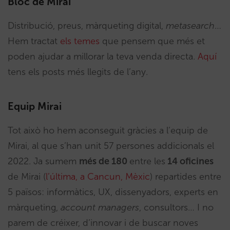
Bloc de Mirai
Distribució, preus, màrqueting digital,
metasearch
…
Hem tractat
els temes
que pensem que més et
poden ajudar a millorar la teva venda directa.
Aquí
tens els posts més llegits de l’any.
Equip Mirai
Tot això ho hem aconseguit gràcies a l’equip de
Mirai, al que s’han unit 57 persones addicionals el
2022. Ja sumem
més de 180
entre les
14 oficines
de Mirai (
l’última, a Cancun, Mèxic
) repartides entre
5 països: informàtics, UX, dissenyadors, experts en
màrqueting,
account managers
, consultors… I no
parem de créixer, d’innovar i de buscar noves