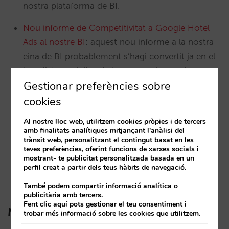
nostra plataforma de BI.
Nou informe de Competitivitat a Google Hotel
Ads al nostre BI
: aquest nou informe a la nostra
eina de BI probablement s’hagi convertit ja en el
teu aliat per vigilar els teus preus i ser més
Gestionar preferències sobre
competitiu, que, com ens hauràs sentit dir més
cookies
d’una vegada, és clau per l’èxit de la teva venda
directa.
Al nostre lloc web, utilitzem cookies pròpies i de tercers
amb finalitats analítiques mitjançant l'anàlisi del
Compara amb l’any -1,-2 o -3… tu decideixes
.
trànsit web, personalitzant el contingut basat en les
teves preferències, oferint funcions de xarxes socials i
Amb la nostra eina de Business Intelligence
mostrant- te publicitat personalitzada basada en un
podràs comparar-te amb l’any que prefereixis
perfil creat a partir dels teus hàbits de navegació.
com a base.
També podem compartir informació analítica o
publicitària amb tercers.
Fent clic aquí pots gestionar el teu consentiment i
Mirai Metasearch
trobar més informació sobre les cookies que utilitzem.