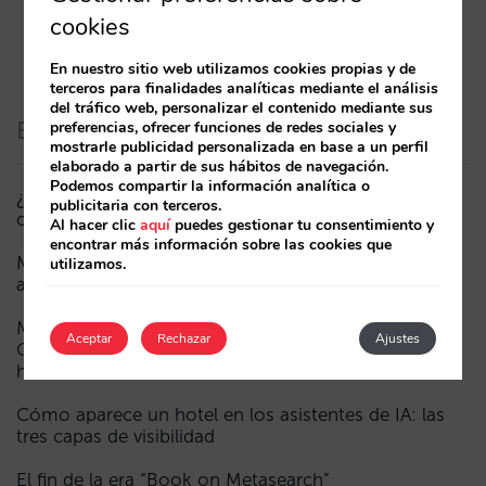
cookies
En nuestro sitio web utilizamos cookies propias y de
terceros para finalidades analíticas mediante el análisis
del tráfico web, personalizar el contenido mediante sus
Entradas recientes
preferencias, ofrecer funciones de redes sociales y
mostrarle publicidad personalizada en base a un perfil
elaborado a partir de sus hábitos de navegación.
Podemos compartir la información analítica o
¿Puede un Mundial reducir las reservas hoteleras? El
publicitaria con terceros.
caso de México durante la FIFA World Cup 2026
Al hacer clic
aquí
puedes gestionar tu consentimiento y
encontrar más información sobre las cookies que
Menos campañas, más inteligentes: manual IA para
utilizamos.
actualizar el marketing digital de tu hotel (parte 1)
Madrid ante la Fórmula 1: aprendizajes del GP de
Aceptar
Rechazar
Ajustes
Catalunya y del GP de Ciudad de México para los
hoteles
Cómo aparece un hotel en los asistentes de IA: las
tres capas de visibilidad
El fin de la era “Book on Metasearch”