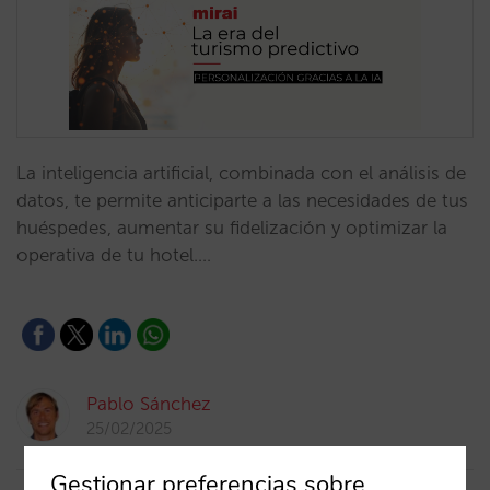
La inteligencia artificial, combinada con el análisis de
datos, te permite anticiparte a las necesidades de tus
huéspedes, aumentar su fidelización y optimizar la
operativa de tu hotel.…
Pablo Sánchez
25/02/2025
Gestionar preferencias sobre