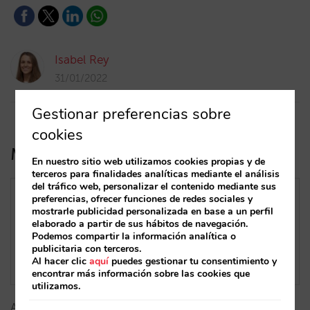
Isabel Rey
31/01/2022
Gestionar preferencias sobre
cookies
Mirai se integra con FlexMyRoom
En nuestro sitio web utilizamos cookies propias y de
terceros para finalidades analíticas mediante el análisis
del tráfico web, personalizar el contenido mediante sus
preferencias, ofrecer funciones de redes sociales y
mostrarle publicidad personalizada en base a un perfil
elaborado a partir de sus hábitos de navegación.
Podemos compartir la información analítica o
publicitaria con terceros.
Al hacer clic
aquí
puedes gestionar tu consentimiento y
encontrar más información sobre las cookies que
utilizamos.
Ahora puedes ofrecer a tus clientes las tarifas