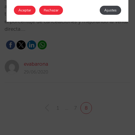
aseguradas de FlexMyRoom, una solución
Aceptar
Rechazar
Ajustes
tecnológica que asegura las reservas reduciendo así
el porcentaje de cancelaciones y mejorando la venta
directa.…
evabarona
29/06/2020
1
…
7
8