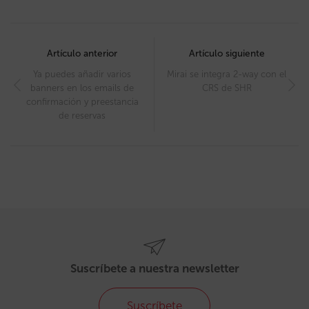
Post
navigation
Artículo anterior
Artículo siguiente
Ya puedes añadir varios
Mirai se integra 2-way con el
banners en los emails de
CRS de SHR
confirmación y preestancia
de reservas
Suscríbete a nuestra newsletter
Suscríbete