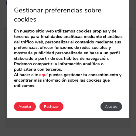
Gestionar preferencias sobre
cookies
En nuestro sitio web utilizamos cookies propias y de
terceros para finalidades analíticas mediante el análisis
Entradas relacionadas
del tráfico web, personalizar el contenido mediante sus
preferencias, ofrecer funciones de redes sociales y
mostrarle publicidad personalizada en base a un perfil
Sarai incorpora multi-habitación: reservas
elaborado a partir de sus hábitos de navegación.
Podemos compartir la información analítica o
complejas y demanda de alto valor, ahora
publicitaria con terceros.
también en conversación
Al hacer clic
aquí
puedes gestionar tu consentimiento y
encontrar más información sobre las cookies que
utilizamos.
Mirai y STAAH se integran para impulsar una
alianza estratégica global
Lobby: autonomía para la IA, tranquilidad
Aceptar
Rechazar
Ajustes
para el hotel