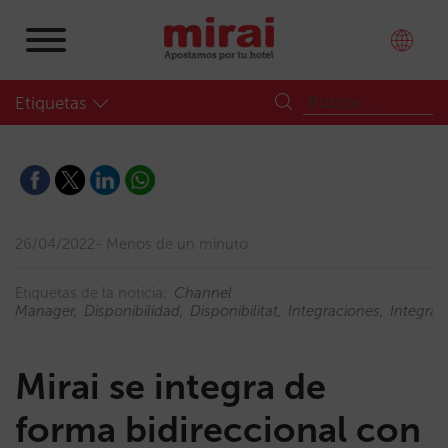
Etiquetas
26/04/2022
Menos de un minuto
Etiquetas de la noticia:
Channel
Manager
Disponibilidad
Disponibilitat
Integraciones
Integrac
Mirai se integra de
forma bidireccional con