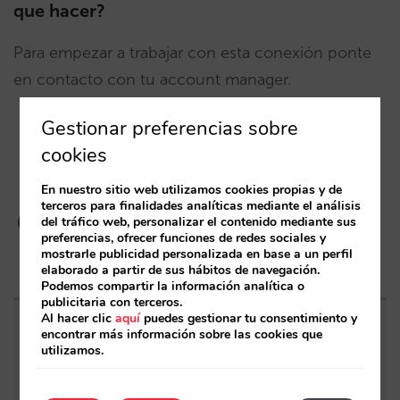
que hacer?
Para empezar a trabajar con esta conexión ponte
en contacto con tu account manager.
Gestionar preferencias sobre
cookies
En nuestro sitio web utilizamos cookies propias y de
terceros para finalidades analíticas mediante el análisis
del tráfico web, personalizar el contenido mediante sus
preferencias, ofrecer funciones de redes sociales y
mostrarle publicidad personalizada en base a un perfil
elaborado a partir de sus hábitos de navegación.
Podemos compartir la información analítica o
publicitaria con terceros.
Al hacer clic
aquí
puedes gestionar tu consentimiento y
encontrar más información sobre las cookies que
Entradas relacionadas
utilizamos.
Sarai incorpora multi-habitación: reservas