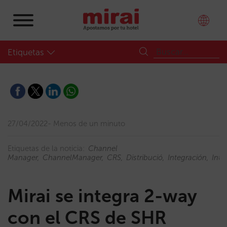
Etiquetas
27/04/2022
Menos de un minuto
Etiquetas de la noticia:
Channel
Manager
ChannelManager
CRS
Distribució
Integración
Inte
Mirai se integra 2-way
con el CRS de SHR