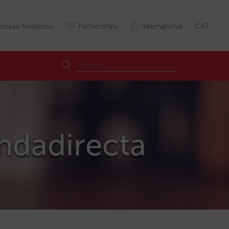
cceso hoteleros
Partnerships
International
CAT
endadirecta