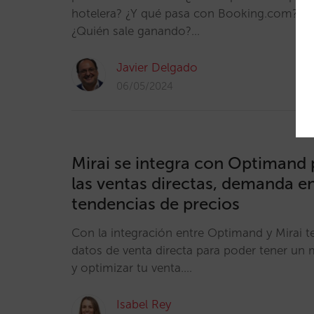
hotelera? ¿Y qué pasa con Booking.com?, ¿
¿Quién sale ganando?…
Javier Delgado
06/05/2024
Mirai se integra con Optimand 
las ventas directas, demanda en
tendencias de precios
Con la integración entre Optimand y Mirai t
datos de venta directa para poder tener un
y optimizar tu venta.…
Isabel Rey