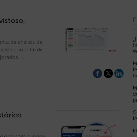
vistoso,
E
¿
nta de análisis de
h
alización total de
W
mejorados……
M
I
h
M
d
p
C
stórico
I
E
Booking.com supone