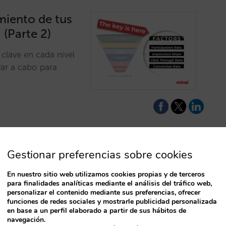
miento de tus
(Parte 2)
clave en cada nivel
var a cabo para
…
Gestionar preferencias sobre cookies
un 30% clics y
En nuestro sitio web utilizamos cookies propias y de terceros
para finalidades analíticas mediante el análisis del tráfico web,
personalizar el contenido mediante sus preferencias, ofrecer
funciones de redes sociales y mostrarle publicidad personalizada
T
suario? ¿Qué han
en base a un perfil elaborado a partir de sus hábitos de
navegación.
la industria