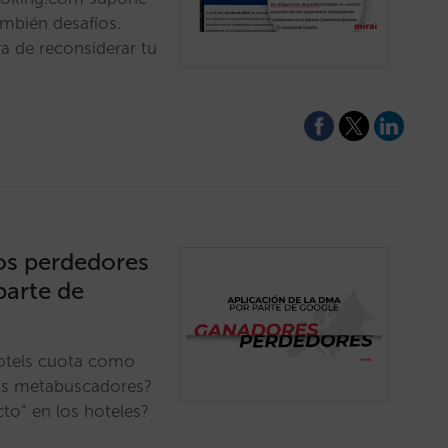
ambién desafíos.
a de reconsiderar tu
os perdedores
parte de
Hotels cuota como
os metabuscadores?
to” en los hoteles?