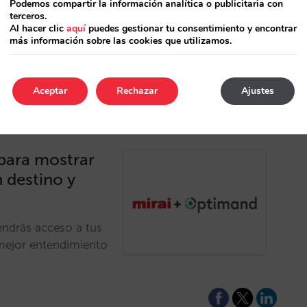
Podemos compartir la información analítica o publicitaria con
es gatekeeper?
terceros.
Al hacer clic
aquí
puedes gestionar tu consentimiento y encontrar
más información sobre las cookies que utilizamos.
Aceptar
Rechazar
Ajustes
para mostrar
 destino y
endrás acceso a tus
 mejor entendimiento