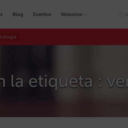
as
Blog
Eventos
Nosotros
A
trategia
n la etiqueta : v