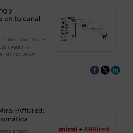
ng y
s en tu canal
les deberían ofrecer
icas ayudan a
ar su operativa?…
rai-Affilired:
utomática
 entre ambos