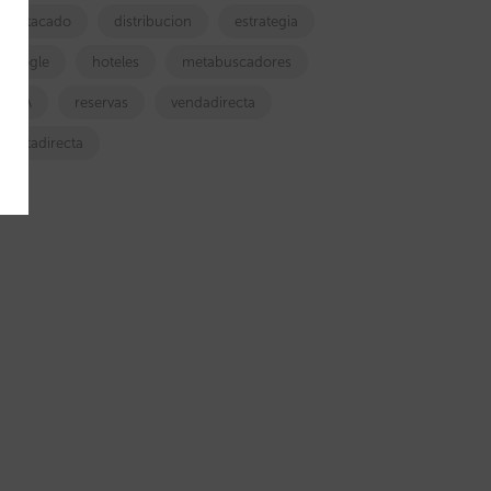
destacado
distribucion
estrategia
google
hoteles
metabuscadores
OTA
reservas
vendadirecta
ventadirecta