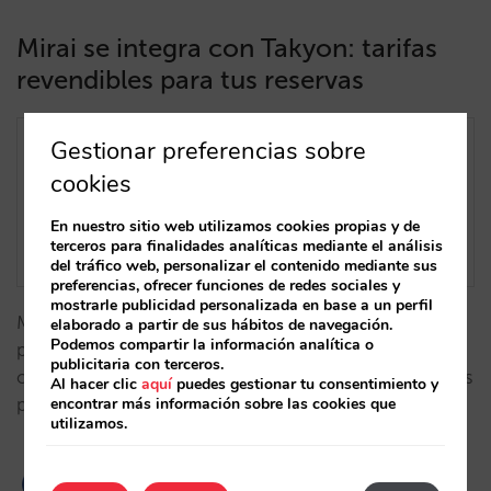
Mirai se integra con Takyon: tarifas
revendibles para tus reservas
Gestionar preferencias sobre
cookies
En nuestro sitio web utilizamos cookies propias y de
terceros para finalidades analíticas mediante el análisis
del tráfico web, personalizar el contenido mediante sus
preferencias, ofrecer funciones de redes sociales y
mostrarle publicidad personalizada en base a un perfil
Mirai se integra con Takyon, una plataforma que
elaborado a partir de sus hábitos de navegación.
Podemos compartir la información analítica o
permite revender reservas no reembolsables,
publicitaria con terceros.
ofreciendo mayor flexibilidad y nuevas oportunidades
Al hacer clic
aquí
puedes gestionar tu consentimiento y
encontrar más información sobre las cookies que
para hoteles.…
utilizamos.