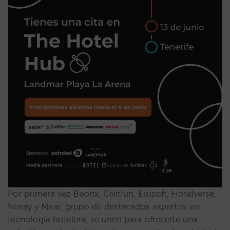
Por primera vez Beonx, Civitfun, Eisisoft, Hotelverse,
Noray y Mirai, grupo de destacados expertos en
tecnología hotelera, se unen para ofrecerte una