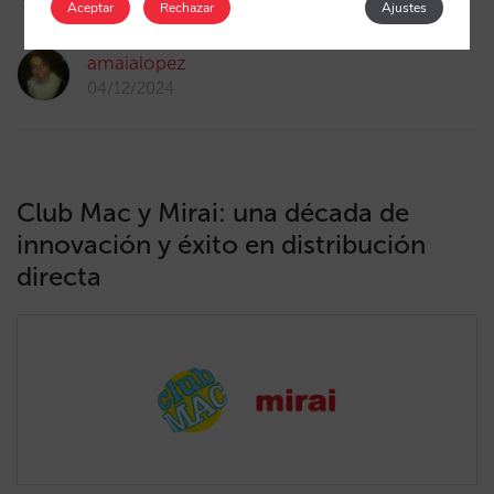
Aceptar
Rechazar
Ajustes
amaialopez
04/12/2024
Club Mac y Mirai: una década de
innovación y éxito en distribución
directa