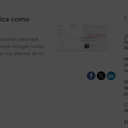
stica como
E
¿
raciones para que
h
ropa incluyan todos
W
 en los precios de tu
M
I
h
M
d
p
C
I
E