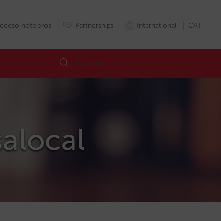
cceso hoteleros
Partnerships
International
CAT
salocal