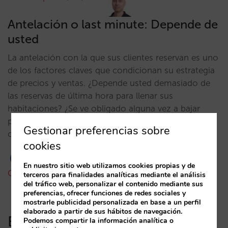
Antelación o last minute: Depende de
usted
La antelación con la que sus clientes reservan es uno
de los factores claves que condicionan su estrategia
de precios y ventas. ¿Depende usted demasiado de
las reservas de última hora para llenar sus
habitaciones? ¿Se ve obligado alguna vez a bajar
precios? Si es así siga leyendo: le proponemos
Gestionar preferencias sobre
cambiar esa situación… El mercado…
cookies
En nuestro sitio web utilizamos cookies propias y de
César López
02/05/2005
terceros para finalidades analíticas mediante el análisis
del tráfico web, personalizar el contenido mediante sus
preferencias, ofrecer funciones de redes sociales y
mostrarle publicidad personalizada en base a un perfil
elaborado a partir de sus hábitos de navegación.
Entradas recientes
Podemos compartir la información analítica o