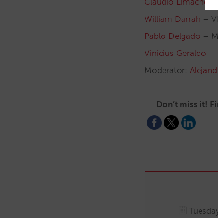
Claudio Limacher
–
William Darrah
– V
Pablo Delgado
– Ma
Vinicius Geraldo
– 
Moderator:
Alejan
Don’t miss it! 
Tuesday