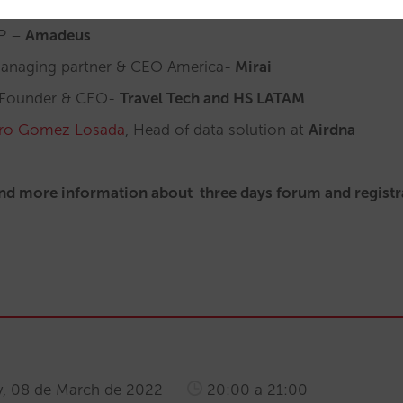
 CEO-
YieldPlanet
P –
Amadeus
naging partner & CEO America-
Mirai
Founder & CEO-
Travel Tech and HS LATAM
dro Gomez Losada
, Head of data solution at
Airdna
Find more information about three days forum and registr
, 08 de March de 2022
20:00 a 21:00