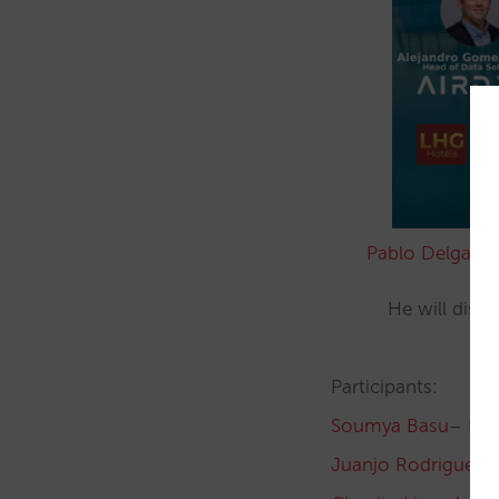
Pablo Delgado
He will disc
Participants:
Soumya Basu
– Reg
Juanjo Rodriguez
–