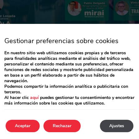
Gestionar preferencias sobre cookies
En nuestro sitio web utilizamos cookies propias y de terceros
para finalidades analíticas mediante el análisis del tráfico web,
personalizar el contenido mediante sus preferencias, ofrecer
funciones de redes sociales y mostrarle publicidad personalizada
, our CEO America will participate in the biggest education
en base a un perfil elaborado a partir de sus hábitos de
networking event organized by
Travel Tech
.
navegación.
uss about
Best practices to an efficient distribution strate
Podemos compartir la información analítica o publicitaria con
terceros.
Al hacer clic
aquí
puedes gestionar tu consentimiento y encontrar
más información sobre las cookies que utilizamos.
ional Head Account Management and Sales-
RateTiger
Aceptar
Rechazar
Ajustes
 CEO –
The Hotels Network