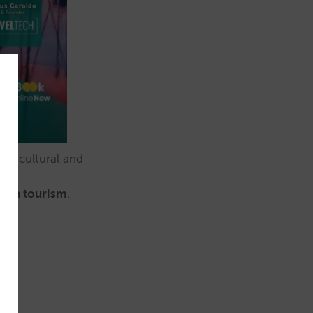
al, cultural and
gy in tourism
.