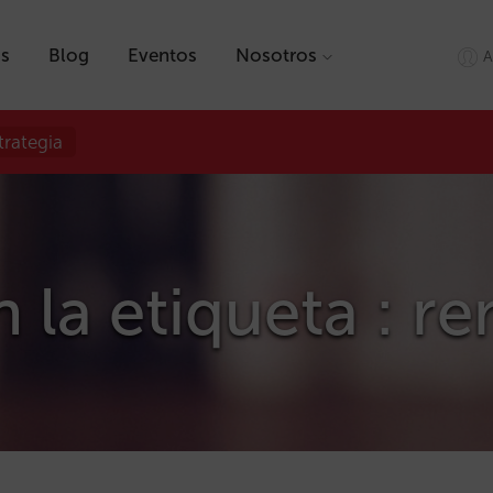
as
Blog
Eventos
Nosotros
A
trategia
 la etiqueta : ren