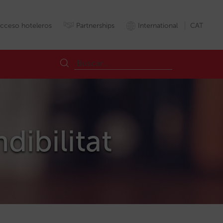
cceso hoteleros
Partnerships
International
CAT
dibilitat