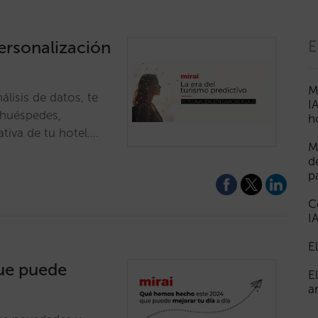
personalización
E
M
álisis de datos, te
I
 huéspedes,
h
ativa de tu hotel.…
M
d
p
C
I
E
ue puede
E
a