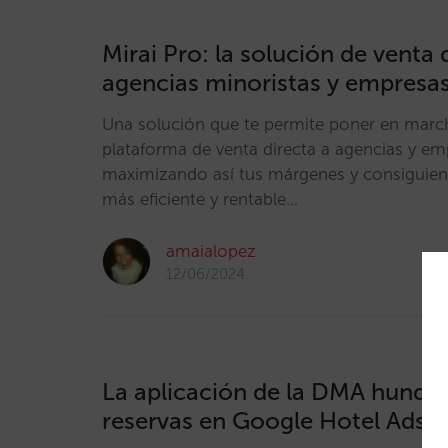
Mirai Pro: la solución de venta 
agencias minoristas y empresa
Una solución que te permite poner en marc
plataforma de venta directa a agencias y em
maximizando así tus márgenes y consiguien
más eficiente y rentable…
amaialopez
12/06/2024
La aplicación de la DMA hunde 
reservas en Google Hotel Ads