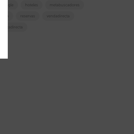
google
hoteles
metabuscadores
OTA
reservas
vendadirecta
ventadirecta