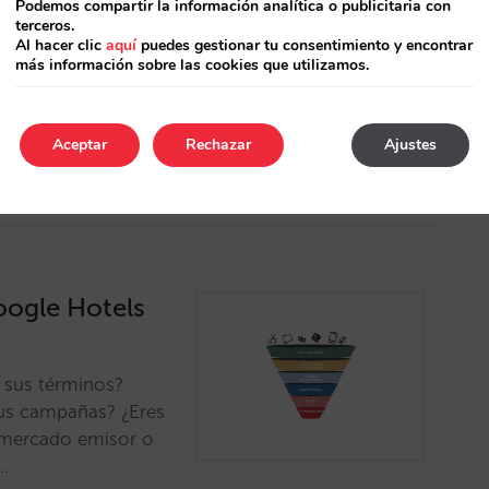
Podemos compartir la información analítica o publicitaria con
suario? ¿Qué han
terceros.
la industria
Al hacer clic
aquí
puedes gestionar tu consentimiento y encontrar
más información sobre las cookies que utilizamos.
es gatekeeper?
Aceptar
Rechazar
Ajustes
Google Hotels
y sus términos?
tus campañas? ¿Eres
 mercado emisor o
?…