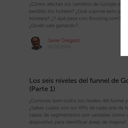
¿Cómo afectan los cambios de Google al u
perdido los hoteles? ¿Qué supone esto para 
hotelera? ¿Y qué pasa con Booking.com?, ¿
¿Quién sale ganando?…
Javier Delgado
06/05/2024
Los seis niveles del funnel de 
(Parte 1)
¿Conoces bien todos los niveles del funnel 
¿Sabes cuáles son los KPIs de cada una de 
capaz de segmentarlos por variables como
dispositivo para identificar áreas de mejora