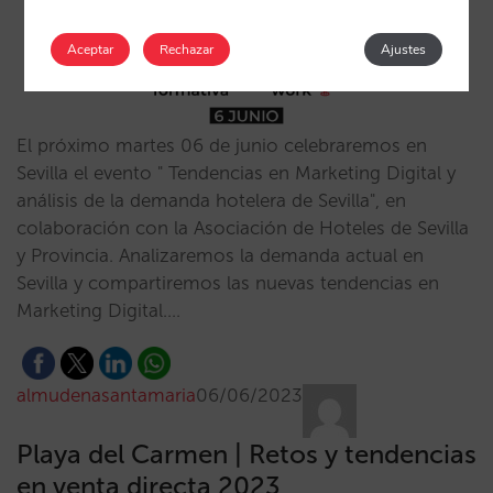
Aceptar
Rechazar
Ajustes
El próximo martes 06 de junio celebraremos en
Sevilla el evento " Tendencias en Marketing Digital y
análisis de la demanda hotelera de Sevilla", en
colaboración con la Asociación de Hoteles de Sevilla
y Provincia. Analizaremos la demanda actual en
Sevilla y compartiremos las nuevas tendencias en
Marketing Digital.…
almudenasantamaria
06/06/2023
Playa del Carmen | Retos y tendencias
en venta directa 2023