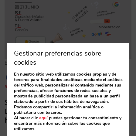
Gestionar preferencias sobre
cookies
El fin de Universal Analytics. ¿Estás listo para GA4?…
En nuestro sitio web utilizamos cookies propias y de
terceros para finalidades analíticas mediante el análisis
del tráfico web, personalizar el contenido mediante sus
almudenasantamaria
21/06/2023
preferencias, ofrecer funciones de redes sociales y
mostrarle publicidad personalizada en base a un perfil
Sevilla | Tendencias en Marketing
elaborado a partir de sus hábitos de navegación.
Podemos compartir la información analítica o
Digital y análisis de la demanda
publicitaria con terceros.
Al hacer clic
aquí
puedes gestionar tu consentimiento y
hotelera de Sevilla
encontrar más información sobre las cookies que
utilizamos.