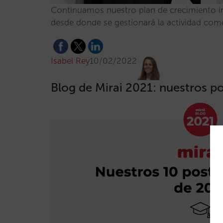
Continuamos nuestro plan de crecimiento i
desde donde se gestionará la actividad comer
Isabel Rey
10/02/2022
Blog de Mirai 2021: nuestros p