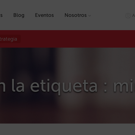
as
Blog
Eventos
Nosotros
A
trategia
 la etiqueta : mi