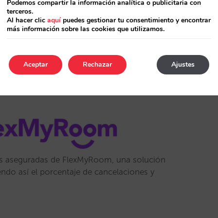
Podemos compartir la información analítica o publicitaria con
terceros.
os una recopilación de los posts que más han
Al hacer clic
aquí
puedes gestionar tu consentimiento y encontrar
 en el sector…
más información sobre las cookies que utilizamos.
Aceptar
Rechazar
Ajustes
om
ifas aseguradas de FlexMyRoom, una solución
endo así el porcentaje de cancelaciones y