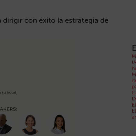
 dirigir con éxito la estrategia de
E
M
I
h
M
d
p
C
I
E
E
a