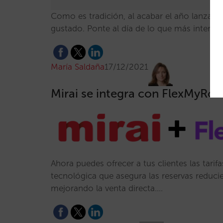
Como es tradición, al acabar el año lanzam
gustado. Ponte al día de lo que más interesa
María Saldaña
17/12/2021
Mirai se integra con FlexMyRo
Ahora puedes ofrecer a tus clientes las tar
tecnológica que asegura las reservas reduci
mejorando la venta directa.…