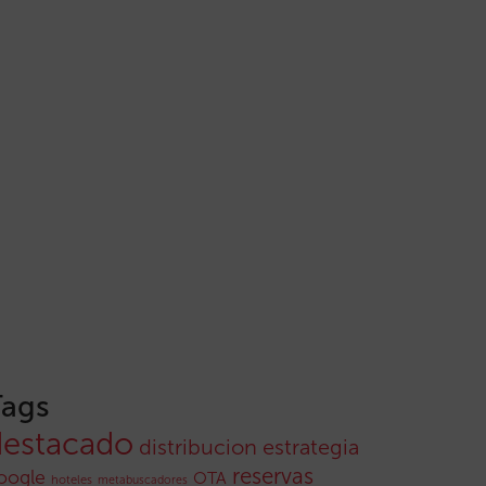
Tags
destacado
distribucion
estrategia
reservas
oogle
OTA
hoteles
metabuscadores