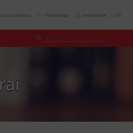
cceso hoteleros
Partnerships
International
CAT
rai