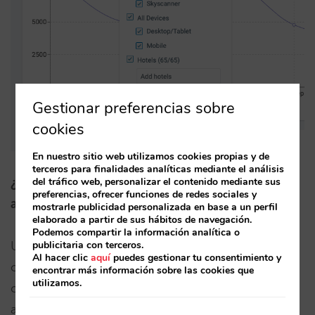
Gestionar preferencias sobre
cookies
En nuestro sitio web utilizamos cookies propias y de
terceros para finalidades analíticas mediante el análisis
¿Atribución de “último clic” o de “reservas
del tráfico web, personalizar el contenido mediante sus
preferencias, ofrecer funciones de redes sociales y
asistidas”?
mostrarle publicidad personalizada en base a un perfil
elaborado a partir de sus hábitos de navegación.
Podemos compartir la información analítica o
Uno de los grandes debates en el marketing
publicitaria con terceros.
Al hacer clic
aquí
puedes gestionar tu consentimiento y
online, y más en los modelos de negocio
encontrar más información sobre las cookies que
utilizamos.
comisionables, es el llamado “modelo de
atribución”.