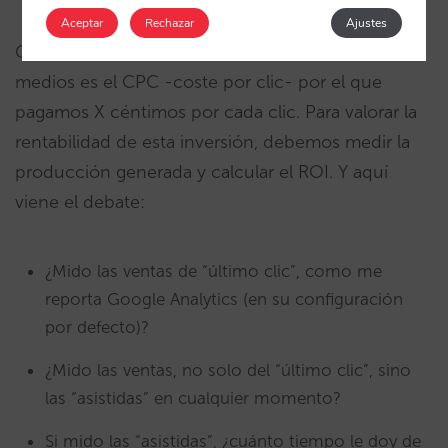
Aceptar
Rechazar
Ajustes
Curiosamente el modelo clásico de casi todos los
medios es el CPC -coste por clic- por el que
pagamos X céntimos por cada clic. Para valorar la
rentabilidad de esta inversión, debemos medir la
producción generada y calcular el ROI. Y aquí
viene el debate:
¿Mido las ventas de “último clic”, como me
reporta Google Analytics (en su configuración
por defecto)?
¿Mido las ventas, no solo del “último clic”, sino
las “asistidas” en cualquier momento?
Si mido las “asistidas”, ¿cuánto tiempo le doy de