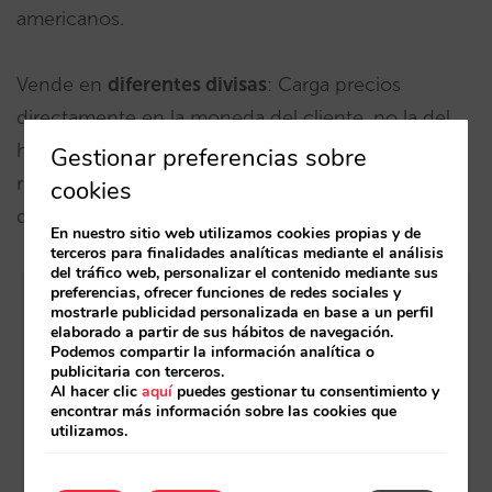
americanos.
Vende en
diferentes divisas
: Carga precios
directamente en la moneda del cliente, no la del
hotel. Reduce la incertidumbre de tu cliente
Gestionar preferencias sobre
respecto al tipo de cambio. Un mismo hotel,
cookies
diferentes divisas según mercado.
En nuestro sitio web utilizamos cookies propias y de
terceros para finalidades analíticas mediante el análisis
del tráfico web, personalizar el contenido mediante sus
preferencias, ofrecer funciones de redes sociales y
mostrarle publicidad personalizada en base a un perfil
elaborado a partir de sus hábitos de navegación.
Podemos compartir la información analítica o
publicitaria con terceros.
Al hacer clic
aquí
puedes gestionar tu consentimiento y
encontrar más información sobre las cookies que
utilizamos.