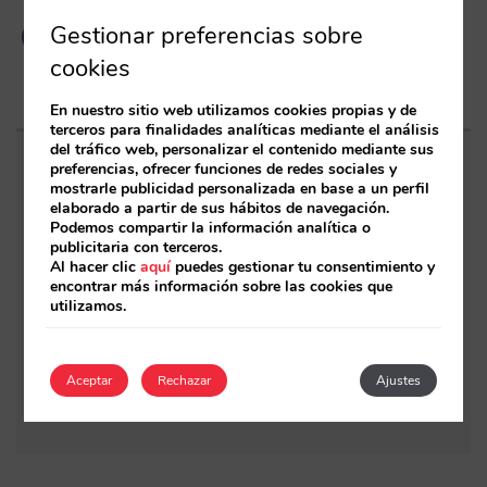
Gestionar preferencias sobre
cookies
En nuestro sitio web utilizamos cookies propias y de
terceros para finalidades analíticas mediante el análisis
del tráfico web, personalizar el contenido mediante sus
preferencias, ofrecer funciones de redes sociales y
Entradas relacionadas
mostrarle publicidad personalizada en base a un perfil
elaborado a partir de sus hábitos de navegación.
Podemos compartir la información analítica o
Estas son nuestras principales novedades de
publicitaria con terceros.
2021
Al hacer clic
aquí
puedes gestionar tu consentimiento y
encontrar más información sobre las cookies que
Así es la nueva página renovada de
utilizamos.
búsquedas por destino para cadenas
Todo lo que hemos desarrollado el 2020 y lo
Aceptar
Rechazar
Ajustes
que traemos entre manos