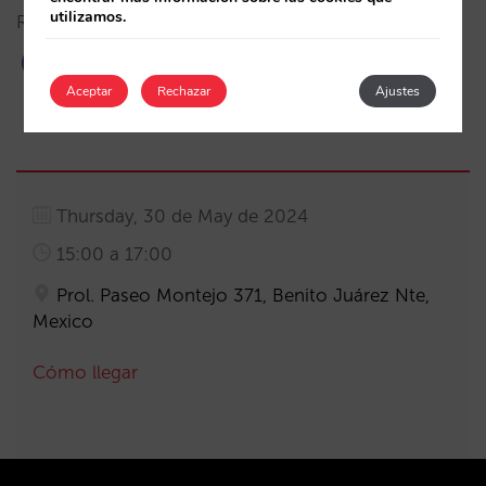
utilizamos.
Registrate
aquí
.
Aceptar
Rechazar
Ajustes
Thursday, 30 de May de 2024
15:00 a 17:00
Prol. Paseo Montejo 371, Benito Juárez Nte,
Mexico
Cómo llegar