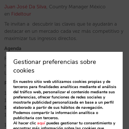
Juan José Da Silva
, Country Manager México
en
Fideltour
Te invitan a descubrir las claves que te ayudarán a
destacar en un mercado cada vez más competitivo y
maximizar tus ingresos directos.
Agenda
Fecha: 30 de mayo
Gestionar preferencias sobre
Hora: 10:00h
cookies
Lugar: Hotel Aken Mind Mérida
En nuestro sitio web utilizamos cookies propias y de
Programa
terceros para finalidades analíticas mediante el análisis
del tráfico web, personalizar el contenido mediante sus
10:00 – 10:20 Odentio
preferencias, ofrecer funciones de redes sociales y
10:20 – 10:40 Mirai
mostrarle publicidad personalizada en base a un perfil
10:40 – 11:00 Coffee
elaborado a partir de sus hábitos de navegación.
Podemos compartir la información analítica o
11:00 – 11:20 Quicktext
publicitaria con terceros.
Al hacer clic
aquí
puedes gestionar tu consentimiento y
11:20 – 11:40 Fideltour
encontrar más información sobre las cookies que