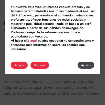
En nuestro sitio web utilizamos cookies propias y de
terceros para finalidades analíticas mediante el análisis
del tráfico web, personalizar el contenido mediante sus
preferencias, ofrecer funciones de redes sociales y
La IA mostrará tu inventario y precios
mostrarle publicidad personalizada en base a un perfil
elaborado a partir de sus hábitos de navegación.
en tiempo real, ¿estás preparado?
Podemos compartir la información analítica o
publicitaria con terceros.
Al hacer clic
aquí
puedes gestionar tu consentimiento y
encontrar más información sobre las cookies que
utilizamos.
Aceptar
Rechazar
Ajustes
En esta guía te damos las claves para que puedas
adaptar tu estrategia de venta directa y prepararte
para la revolución de la IA en la distribución hotelera.
…