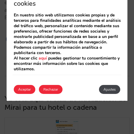
cookies
en venta directa y el cliente empieza a estar
acostumbrado ¿Tu cadena debería contar con uno?
En nuestro sitio web utilizamos cookies propias y de
Es más, ¿y los hoteles independientes?…
terceros para finalidades analíticas mediante el análisis
del tráfico web, personalizar el contenido mediante sus
preferencias, ofrecer funciones de redes sociales y
mostrarle publicidad personalizada en base a un perfil
elaborado a partir de sus hábitos de navegación.
Podemos compartir la información analítica o
publicitaria con terceros.
César López
Al hacer clic
aquí
puedes gestionar tu consentimiento y
encontrar más información sobre las cookies que
01/07/2020
utilizamos.
Aceptar
Rechazar
Ajustes
Ya está aquí el club de fidelización de
Mirai para tu hotel o cadena