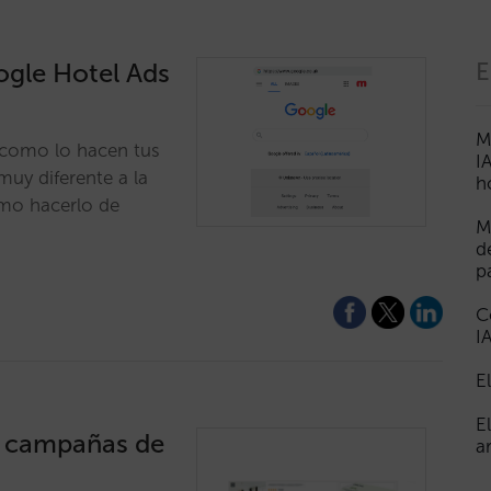
ogle Hotel Ads
E
M
 como lo hacen tus
I
muy diferente a la
h
ómo hacerlo de
M
d
p
C
I
E
E
s campañas de
a