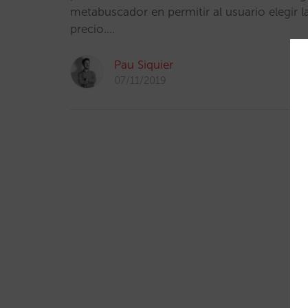
metabuscador en permitir al usuario elegir l
precio.…
Pau Siquier
07/11/2019