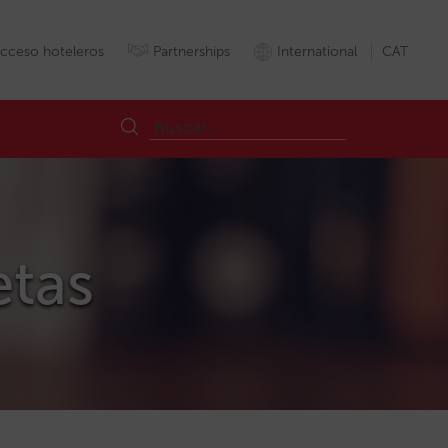
cceso hoteleros
Partnerships
International
CAT
etas