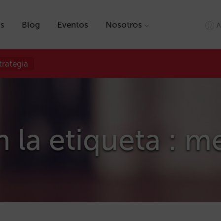
as
Blog
Eventos
Nosotros
A
trategia
n la etiqueta : m