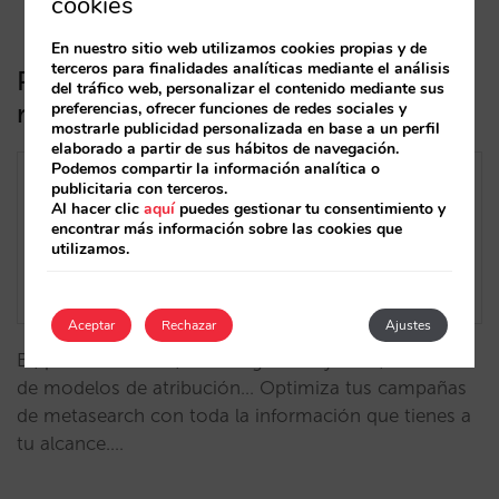
cookies
En nuestro sitio web utilizamos cookies propias y de
terceros para finalidades analíticas mediante el análisis
Panel de Mirai Metasearch: el
del tráfico web, personalizar el contenido mediante sus
reporting más completo
preferencias, ofrecer funciones de redes sociales y
mostrarle publicidad personalizada en base a un perfil
elaborado a partir de sus hábitos de navegación.
Podemos compartir la información analítica o
publicitaria con terceros.
Al hacer clic
aquí
puedes gestionar tu consentimiento y
encontrar más información sobre las cookies que
utilizamos.
Aceptar
Rechazar
Ajustes
BI, potentes filtros, nuevas gráficas y KPI’s, elección
de modelos de atribución… Optimiza tus campañas
de metasearch con toda la información que tienes a
tu alcance.…