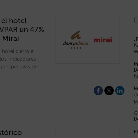
el hotel
E
EVPAR un 47%
 Mirai
¿
h
 hotel cierra el
W
os indicadores:
M
perspectivas de
I
h
M
d
p
C
I
stórico
E