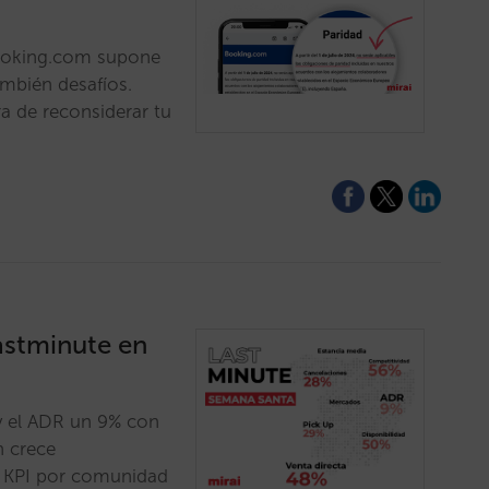
Booking.com supone
ambién desafíos.
a de reconsiderar tu
lastminute en
y el ADR un 9% con
n crece
s KPI por comunidad