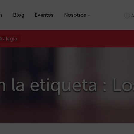
as
Blog
Eventos
Nosotros
A
trategia
 la etiqueta : L