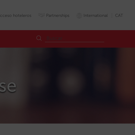
cceso hoteleros
Partnerships
International
CAT
ose