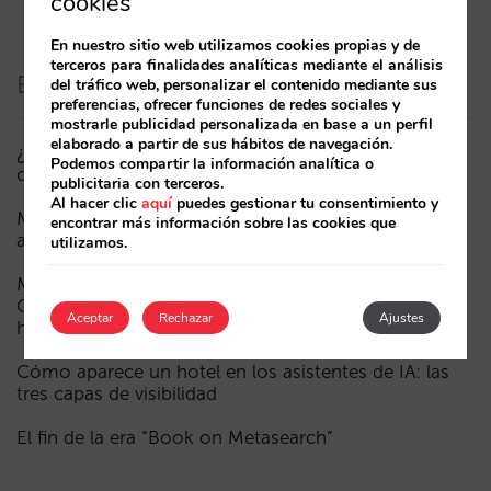
cookies
En nuestro sitio web utilizamos cookies propias y de
terceros para finalidades analíticas mediante el análisis
Entradas recientes
del tráfico web, personalizar el contenido mediante sus
preferencias, ofrecer funciones de redes sociales y
mostrarle publicidad personalizada en base a un perfil
elaborado a partir de sus hábitos de navegación.
¿Puede un Mundial reducir las reservas hoteleras? El
Podemos compartir la información analítica o
caso de México durante la FIFA World Cup 2026
publicitaria con terceros.
Al hacer clic
aquí
puedes gestionar tu consentimiento y
Menos campañas, más inteligentes: manual IA para
encontrar más información sobre las cookies que
actualizar el marketing digital de tu hotel (parte 1)
utilizamos.
Madrid ante la Fórmula 1: aprendizajes del GP de
Catalunya y del GP de Ciudad de México para los
Aceptar
Rechazar
Ajustes
hoteles
Cómo aparece un hotel en los asistentes de IA: las
tres capas de visibilidad
El fin de la era “Book on Metasearch”