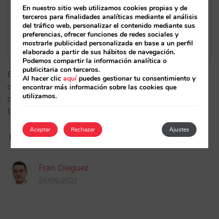
En nuestro sitio web utilizamos cookies propias y de
terceros para finalidades analíticas mediante el análisis
del tráfico web, personalizar el contenido mediante sus
preferencias, ofrecer funciones de redes sociales y
mostrarle publicidad personalizada en base a un perfil
elaborado a partir de sus hábitos de navegación.
Podemos compartir la información analítica o
publicitaria con terceros.
BI, potentes filtros, nuevas gráficas y KPI’s, elección
Al hacer clic
aquí
puedes gestionar tu consentimiento y
de modelos de atribución… Optimiza tus campañas
encontrar más información sobre las cookies que
utilizamos.
de metasearch con toda la información que tienes a
tu alcance.…
Aceptar
Rechazar
Ajustes
Fran Diéguez
24/05/2022