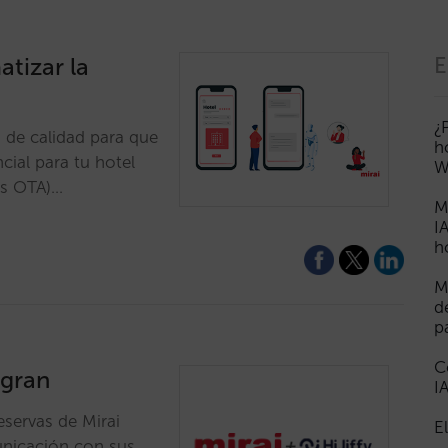
tizar la
E
¿
 de calidad para que
h
cial para tu hotel
W
las OTA)…
M
I
h
M
d
p
C
egran
I
eservas de Mirai
E
unicación con sus