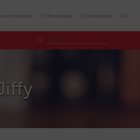
cceso hoteleros
Partnerships
International
CAT
Jiffy